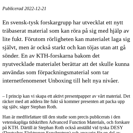
Publicerad 2022-12-21
En svensk-tysk forskargrupp har utvecklat ett nytt
träbaserat material som kan röra på sig med hjälp av
lite fukt. Förutom rörligheten kan materialet laga sig
självt, men är också starkt och kan töjas utan att gå
sönder. En av KTH-forskarna bakom det
nyutvecklade materialet berättar att det skulle kunna
användas som förpackningsmaterial som tar
internetfenomenet Unboxing till helt nya nivåer.
– I princip kan vi skapa ett aktivt presentpapper av vårt material. Det
räcker med att addera lite fukt så kommer presenten att packa upp
sig själv, säger Stephan Roth.
Han är medförfattare till den studie som precis publicerats i den
vetenskapliga tidskriften Advanced Function Materials, och forskare
på KTH. Därtill är Stephan Roth också anställd vid tyska DESY
(Deutsches Elektronen Synchrotron) och ansvarig för en del av