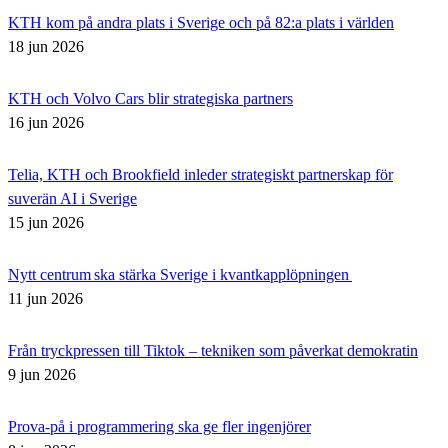
KTH kom på andra plats i Sverige och på 82:a plats i världen
18 jun 2026
KTH och Volvo Cars blir strategiska partners
16 jun 2026
Telia, KTH och Brookfield inleder strategiskt partnerskap för
suverän AI i Sverige
15 jun 2026
Nytt centrum ska stärka Sverige i kvantkapplöpningen
11 jun 2026
Från tryckpressen till Tiktok – tekniken som påverkat demokratin
9 jun 2026
Prova-på i programmering ska ge fler ingenjörer