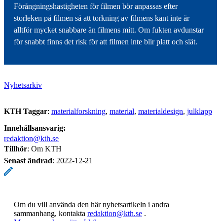
Förångningshastigheten för filmen bör anpassas efter
storleken på filmen så att torkning av filmens kant inte är
alltför mycket snabbare än filmens mitt. Om fukten avdunstar
för snabbt finns det risk för att filmen inte blir platt och slät.
Nyhetsarkiv
KTH Taggar
:
materialforskning
material
materialdesign
julklapp
Innehållsansvarig:
redaktion@kth.se
Tillhör
: Om KTH
Senast ändrad
:
2022-12-21
Om du vill använda den här nyhetsartikeln i andra
sammanhang, kontakta
redaktion@kth.se
.