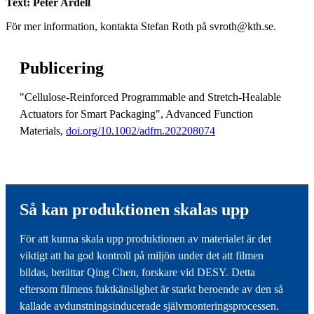
Text: Peter Ardell
För mer information, kontakta Stefan Roth på svroth@kth.se.
Publicering
"Cellulose-Reinforced Programmable and Stretch-Healable
Actuators for Smart Packaging", Advanced Function
Materials,
doi.org/10.1002/adfm.202208074
Så kan produktionen skalas upp
För att kunna skala upp produktionen av materialet är det
viktigt att ha god kontroll på miljön under det att filmen
bildas, berättar Qing Chen, forskare vid DESY. Detta
eftersom filmens fuktkänslighet är starkt beroende av den så
kallade avdunstningsinducerade självmonteringsprocessen.