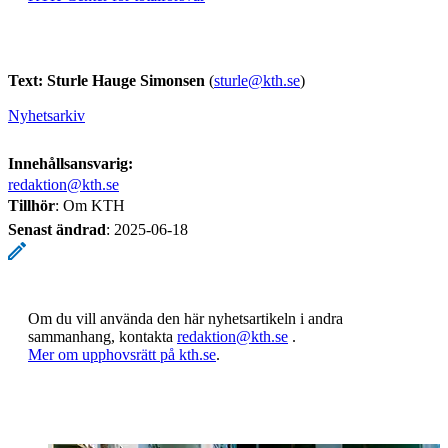
Text: Sturle Hauge Simonsen
(
sturle@kth.se
)
Nyhetsarkiv
Innehållsansvarig:
redaktion@kth.se
Tillhör
: Om KTH
Senast ändrad
:
2025-06-18
Om du vill använda den här nyhetsartikeln i andra
sammanhang, kontakta
redaktion@kth.se
.
​​​​​​​Mer om upphovsrätt på kth.se
​​​​​​​​​​​​​​.