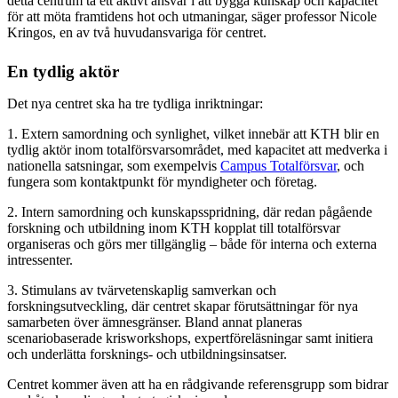
detta centrum ta ett aktivt ansvar i att bygga kunskap och kapacitet
för att möta framtidens hot och utmaningar, säger professor Nicole
Kringos, en av två huvudansvariga för centret.
En tydlig aktör
Det nya centret ska ha tre tydliga inriktningar:
1. Extern samordning och synlighet, vilket innebär att KTH blir en
tydlig aktör inom totalförsvarsområdet, med kapacitet att medverka i
nationella satsningar, som exempelvis
Campus Totalförsvar
, och
fungera som kontaktpunkt för myndigheter och företag.
2. Intern samordning och kunskapsspridning, där redan pågående
forskning och utbildning inom KTH kopplat till totalförsvar
organiseras och görs mer tillgänglig – både för interna och externa
intressenter.
3. Stimulans av tvärvetenskaplig samverkan och
forskningsutveckling, där centret skapar förutsättningar för nya
samarbeten över ämnesgränser. Bland annat planeras
scenariobaserade krisworkshops, expertföreläsningar samt initiera
och underlätta forsknings- och utbildningsinsatser.
Centret kommer även att ha en rådgivande referensgrupp som bidrar