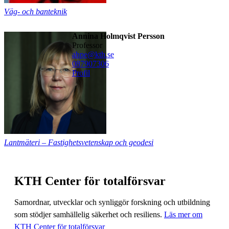
Väg- och banteknik
Annina Holmqvist Persson
professor
ahpe@kth.se
08790
7306
Profil
Lantmäteri – Fastighetsvetenskap och geodesi
KTH Center för totalförsvar
Samordnar, utvecklar och synliggör forskning och utbildning
som stödjer samhällelig säkerhet och resiliens.
Läs mer om
KTH Center för totalförsvar