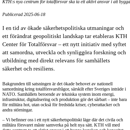
KTH:s nya centrum för totalförsvar ska ta ett aktivt ansvar i att byg
Publicerad 2025-06-18
I en tid av ökade säkerhetspolitiska utmaningar och
ett förändrat geopolitiskt landskap tar etableras KTH
Center för Totalförsvar – ett nytt initiativ med syftet
att samordna, utveckla och synliggöra forskning och
utbildning med direkt relevans för samhällets
säkerhet och resiliens.
Bakgrunden till satsningen är det ökade behovet av nationell
samordning kring totalförsvarsfrågor, särskilt efter Sveriges inträde i
NATO. Samhällets beroende av tekniska system inom energi,
infrastruktur, digitalisering och produktion gör det sårbart – inte bara
för militära hot, utan också för fredstida kriser, cyberattacker och
andra störningar.
– Vi befinner oss i ett nytt säkerhetspolitiskt läge där det civila och
militära försvaret måste samverka på helt nya sätt. KTH vill med