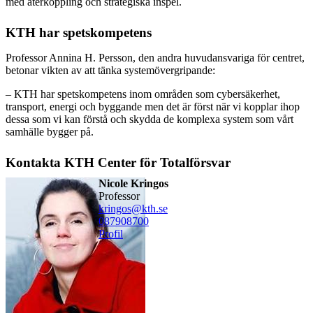
med återkoppling och strategiska inspel.
KTH har spetskompetens
Professor Annina H. Persson, den andra huvudansvariga för centret,
betonar vikten av att tänka systemövergripande:
– KTH har spetskompetens inom områden som cybersäkerhet,
transport, energi och byggande men det är först när vi kopplar ihop
dessa som vi kan förstå och skydda de komplexa system som vårt
samhälle bygger på.
Kontakta KTH Center för Totalförsvar
Nicole Kringos
professor
kringos@kth.se
08790
8700
Profil