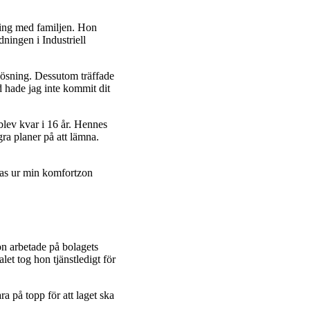
ring med familjen. Hon
dningen i Industriell
lösning. Dessutom träffade
d hade jag inte kommit dit
lev kvar i 16 år. Hennes
gra planer på att lämna.
 tas ur min komfortzon
n arbetade på bolagets
let tog hon tjänstledigt för
ara på topp för att laget ska