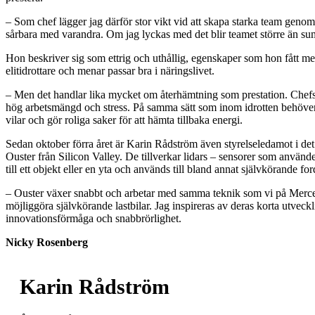
– Som chef lägger jag därför stor vikt vid att skapa starka team geno
sårbara med varandra. Om jag lyckas med det blir teamet större än s
Hon beskriver sig som ettrig och uthållig, egenskaper som hon fått me
elitidrottare och menar passar bra i näringslivet.
– Men det handlar lika mycket om återhämtning som prestation. Chef
hög arbetsmängd och stress. På samma sätt som inom idrotten behöver j
vilar och gör roliga saker för att hämta tillbaka energi.
Sedan oktober förra året är Karin Rådström även styrelseledamot i de
Ouster från Silicon Valley. De tillverkar lidars – sensorer som använde
till ett objekt eller en yta och används till bland annat självkörande fo
– Ouster växer snabbt och arbetar med samma teknik som vi på Merce
möjliggöra självkörande lastbilar. Jag inspireras av deras korta utveckl
innovationsförmåga och snabbrörlighet.
Nicky Rosenberg
Karin Rådström