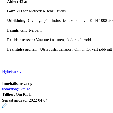
Ålder:
43 år
Gör:
VD för Mercedes-Benz Trucks
Utbildning:
Civilingenjör i Industriell ekonomi vid KTH 1998-2
Familj:
Gift, två barn
Fritidsintressen:
Vara ute i naturen, skidor och rodd
Framtidsvisioner:
”Utsläppsfri transport. Om vi gör vårt jobb rätt 
Nyhetsarkiv
Innehållsansvarig:
redaktion@kth.se
Tillhör
: Om KTH
Senast ändrad
:
2022-04-04