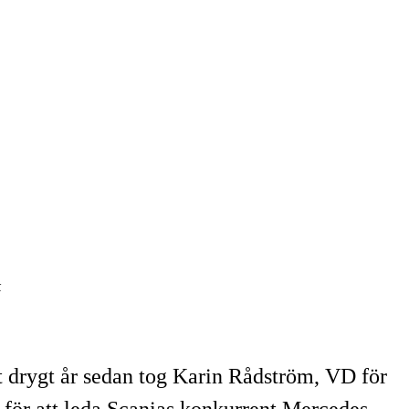
k
ett drygt år sedan tog Karin Rådström, VD för
d för att leda Scanias konkurrent Mercedes-