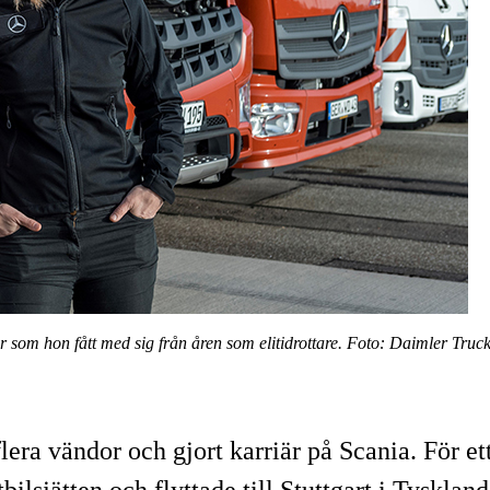
r som hon fått med sig från åren som elitidrottare. Foto: Daimler Truc
 flera vändor och gjort karriär på Scania. För 
ilsjätten och flyttade till Stuttgart i Tysklan