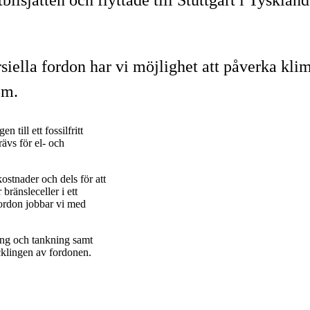
iella fordon har vi möjlighet att påverka klim
öm.
till ett fossilfritt
rävs för el- och
ostnader och dels för att
bränsleceller i ett
ordon jobbar vi med
ning och tankning samt
cklingen av fordonen.
n.