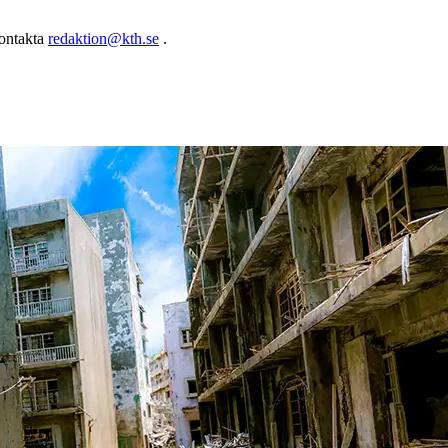
kontakta
redaktion@kth.se
.