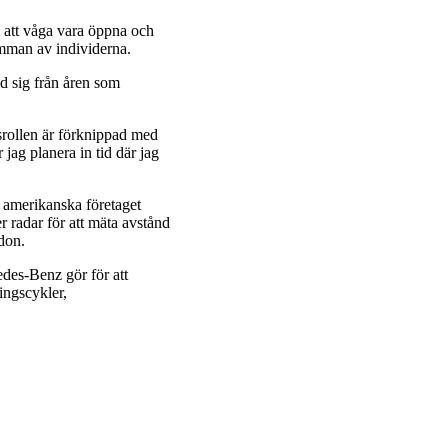
m att våga vara öppna och
umman av individerna.
d sig från åren som
srollen är förknippad med
ag planera in tid där jag
t amerikanska företaget
r radar för att mäta avstånd
rdon.
des-Benz gör för att
ingscykler,