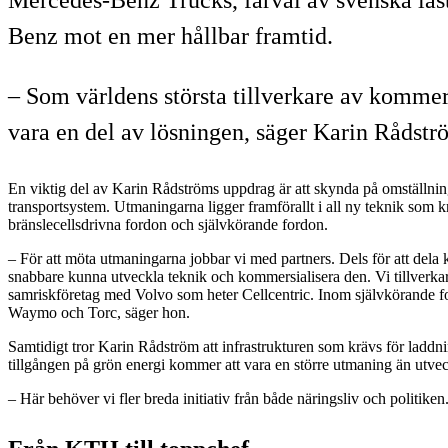
Benz mot en mer hållbar framtid.
– Som världens största tillverkare av kommers
vara en del av lösningen, säger Karin Rådstr
En viktig del av Karin Rådströms uppdrag är att skynda på omställningen 
transportsystem. Utmaningarna ligger framförallt i all ny teknik som k
bränslecellsdrivna fordon och självkörande fordon.
– För att möta utmaningarna jobbar vi med partners. Dels för att dela k
snabbare kunna utveckla teknik och kommersialisera den. Vi tillverkar 
samriskföretag med Volvo som heter Cellcentric. Inom självkörande f
Waymo och Torc, säger hon.
Samtidigt tror Karin Rådström att infrastrukturen som krävs för ladd
tillgången på grön energi kommer att vara en större utmaning än utve
– Här behöver vi fler breda initiativ från både näringsliv och politike