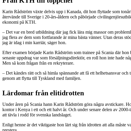
Från KTH till toppchef
Karin Rådström växte delvis upp i Kanada, dit hon flyttade som tonå
återvände till Sverige i 20-års-åldern och påbörjade civilingenjörsutbil
ekonomi på KTH.
– Det var en bred utbildning där jag fick lära mig massor om problem
jag flera av dem som fortfarande är mina bästa vänner. Utan deras stö
jag är idag i min karriär, säger hon.
Efter examen började Karin Rådström som trainee på Scania där hon b
senaste uppdrag var som försäljningsdirektör, en roll hon inte hade nå
Men så kom frågan från en rekryterare.
– Det kändes rätt och så himla spännande att få ett helhetsansvar och
genom att flytta till Tyskland med familjen.
Lärdomar från elitidrotten
Under åren på Scania hann Karin Rådström göra några avstickare. Ho
kontor i Kenya i ett och ett halvt år. Och under senare delen av 2000-ta
att tävla i rodd för svenska landslaget.
Enligt henne är det viktigaste hon lärt sig från idrotten att alla måste v
prestera.