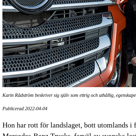
Karin Rådström beskriver sig själv som ettrig och uthållig, egenskape
Publicerad 2022-04-04
Hon har rott för landslaget, bott utomlands i
Mercedes-Benz Trucks, farväl av svenska lastb