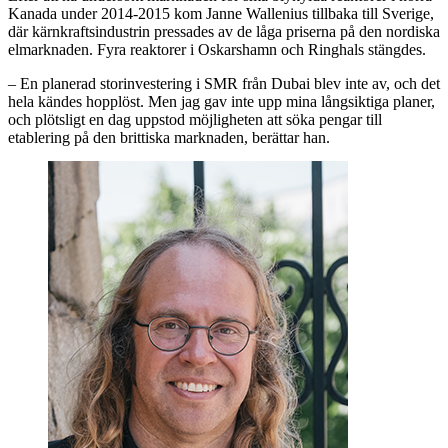
Kanada under 2014-2015 kom Janne Wallenius tillbaka till Sverige,
där kärnkraftsindustrin pressades av de låga priserna på den nordiska
elmarknaden. Fyra reaktorer i Oskarshamn och Ringhals stängdes.
– En planerad storinvestering i SMR från Dubai blev inte av, och det
hela kändes hopplöst. Men jag gav inte upp mina långsiktiga planer,
och plötsligt en dag uppstod möjligheten att söka pengar till
etablering på den brittiska marknaden, berättar han.