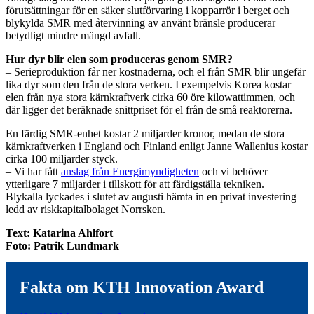
förutsättningar för en säker slutförvaring i kopparrör i berget och
blykylda SMR med återvinning av använt bränsle producerar
betydligt mindre mängd avfall.
Hur dyr blir elen som produceras genom SMR?
– Serieproduktion får ner kostnaderna, och el från SMR blir ungefär
lika dyr som den från de stora verken. I exempelvis Korea kostar
elen från nya stora kärnkraftverk cirka 60 öre kilowattimmen, och
där ligger det beräknade snittpriset för el från de små reaktorerna.
En färdig SMR-enhet kostar 2 miljarder kronor, medan de stora
kärnkraftverken i England och Finland enligt Janne Wallenius kostar
cirka 100 miljarder styck.
– Vi har fått
anslag från Energimyndigheten
och vi behöver
ytterligare 7 miljarder i tillskott för att färdigställa tekniken.
Blykalla lyckades i slutet av augusti hämta in en privat investering
ledd av riskkapitalbolaget Norrsken.
Text: Katarina Ahlfort
Foto: Patrik Lundmark
Fakta om KTH Innovation Award