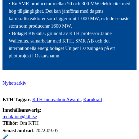
• En SMR producerar mellan 50 och 300 MW elektricitet med
hög tillgänglighet. Det kan jämföras med dagens
kärnkraftsreaktorer som ligger runt 1 000 MW, och de senaste
stora som producerar 1600 MW.
• Bolaget Blykalla, grundat av KTH-professor Janne
Wallenius, samarbetar med KTH, SMR AB och det
internationella energibolaget Uniper i satsningen på ett
pilotprojekt i Oskarshamn.
Nyhetsarkiv
KTH Taggar
:
KTH Innovation Award
Kärnkraft
Innehållsansvarig:
redaktion@kth.se
Tillhör
: Om KTH
Senast ändrad
:
2022-09-05