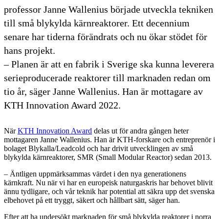
professor Janne Wallenius började utveckla tekniken
till små blykylda kärnreaktorer. Ett decennium
senare har tiderna förändrats och nu ökar stödet för
hans projekt.
– Planen är att en fabrik i Sverige ska kunna leverera
serieproducerade reaktorer till marknaden redan om
tio år, säger Janne Wallenius. Han är mottagare av
KTH Innovation Award 2022.
När
KTH Innovation Award
delas ut för andra gången heter
mottagaren Janne Wallenius. Han är KTH-forskare och entreprenör i
bolaget Blykalla/Leadcold och har drivit utvecklingen av små
blykylda kärnreaktorer, SMR (Small Modular Reactor) sedan 2013.
– Äntligen uppmärksammas värdet i den nya generationens
kärnkraft. Nu när vi har en europeisk naturgaskris har behovet blivit
ännu tydligare, och vår teknik har potential att säkra upp det svenska
elbehovet på ett tryggt, säkert och hållbart sätt, säger han.
Efter att ha undersökt marknaden för små blykylda reaktorer i norra