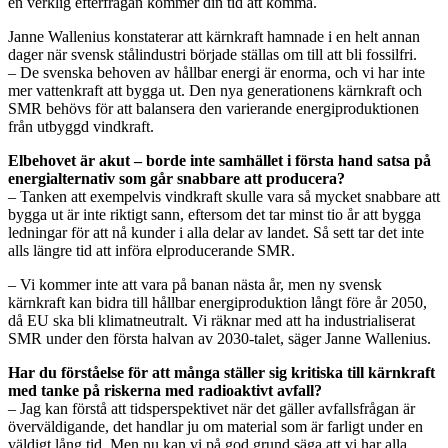
en verklig efterfrågan kommer din tid att komma.
Janne Wallenius konstaterar att kärnkraft hamnade i en helt annan
dager när svensk stålindustri började ställas om till att bli fossilfri.
– De svenska behoven av hållbar energi är enorma, och vi har inte
mer vattenkraft att bygga ut. Den nya generationens kärnkraft och
SMR behövs för att balansera den varierande energiproduktionen
från utbyggd vindkraft.
Elbehovet är akut – borde inte samhället i första hand satsa på
energialternativ som går snabbare att producera?
– Tanken att exempelvis vindkraft skulle vara så mycket snabbare att
bygga ut är inte riktigt sann, eftersom det tar minst tio år att bygga
ledningar för att nå kunder i alla delar av landet. Så sett tar det inte
alls längre tid att införa elproducerande SMR.
– Vi kommer inte att vara på banan nästa år, men ny svensk
kärnkraft kan bidra till hållbar energiproduktion långt före år 2050,
då EU ska bli klimatneutralt. Vi räknar med att ha industrialiserat
SMR under den första halvan av 2030-talet, säger Janne Wallenius.
Har du förståelse för att många ställer sig kritiska till kärnkraft
med tanke på riskerna med radioaktivt avfall?
– Jag kan förstå att tidsperspektivet när det gäller avfallsfrågan är
överväldigande, det handlar ju om material som är farligt under en
väldigt lång tid. Men nu kan vi på god grund säga att vi har alla