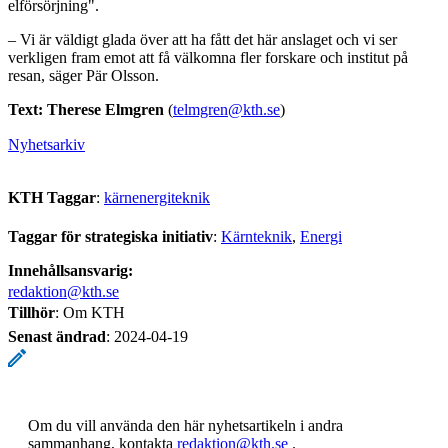
elförsörjning".
– Vi är väldigt glada över att ha fått det här anslaget och vi ser
verkligen fram emot att få välkomna fler forskare och institut på
resan, säger Pär Olsson.
Text: Therese Elmgren
(
telmgren@kth.se
)
Nyhetsarkiv
KTH Taggar
:
kärnenergiteknik
Taggar för strategiska initiativ
:
Kärnteknik
Energi
Innehållsansvarig:
redaktion@kth.se
Tillhör
: Om KTH
Senast ändrad
:
2024-04-19
Om du vill använda den här nyhetsartikeln i andra
sammanhang, kontakta
redaktion@kth.se
.