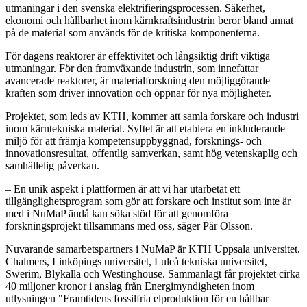
utmaningar i den svenska elektrifieringsprocessen. Säkerhet,
ekonomi och hållbarhet inom kärnkraftsindustrin beror bland annat
på de material som används för de kritiska komponenterna.
För dagens reaktorer är effektivitet och långsiktig drift viktiga
utmaningar. För den framväxande industrin, som innefattar
avancerade reaktorer, är materialforskning den möjliggörande
kraften som driver innovation och öppnar för nya möjligheter.
Projektet, som leds av KTH, kommer att samla forskare och industri
inom kärntekniska material. Syftet är att etablera en inkluderande
miljö för att främja kompetensuppbyggnad, forsknings- och
innovationsresultat, offentlig samverkan, samt hög vetenskaplig och
samhällelig påverkan.
– En unik aspekt i plattformen är att vi har utarbetat ett
tillgänglighetsprogram som gör att forskare och institut som inte är
med i NuMaP ändå kan söka stöd för att genomföra
forskningsprojekt tillsammans med oss, säger Pär Olsson.
Nuvarande samarbetspartners i NuMaP är KTH Uppsala universitet,
Chalmers, Linköpings universitet, Luleå tekniska universitet,
Swerim, Blykalla och Westinghouse. Sammanlagt får projektet cirka
40 miljoner kronor i anslag från Energimyndigheten inom
utlysningen "Framtidens fossilfria elproduktion för en hållbar