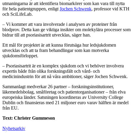
utmaningarna är att identifiera biomarkörer som kan vara till nytta
för hela patientgruppen, enligt
Jochen Schwenk
, professor vid KTH
och SciLifeLab.
– Vi kommer att vara involverade i analysen av proteiner från
blodprov. Detta kan ge viktiga insikter om molekylära processer som
bidrar till att psoriasisartrit utvecklas, säger han.
Ett mål för projektet är att kunna förutsäga hur ledsjukdomen
utvecklas och att ta fram behandlingar som kan motverka
sjukdomsförloppet.
– Psoriasisartrit är en komplex sjukdom och vi behöver involvera
expertis både från olika forskningsfält och vård- och
medicinindustrin för att nå våra ambitioner, säger Jochen Schwenk.
Sammanlagt medverkar 26 partner – forskningsinstitutioner,
läkemedelsbolag, småföretag och patientorganisationer – från elva
europeiska länder. Satsningen koordineras av University College
Dublin och finansieras med 21 miljoner euro varav hälften är medel
från EU.
Text: Christer Gummeson
Nyhetsarkiv