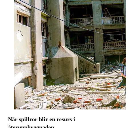
När spillror blir en resurs i
återuppbyggnaden