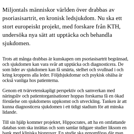
Miljontals människor världen över drabbas av
psoriasisartrit, en kronisk ledsjukdom. Nu ska ett
stort europeiskt projekt, med forskare från KTH,
undersöka nya sätt att upptäcka och behandla
sjukdomen.
Trots att många drabbas är kunskapen om psoriasisartrit begränsad,
och sjukdomen kan vara svår att upptäcka och diagnosticera. De
som lider av sjukdomen kan få smärta, stelhet och svullnad i och
kring kroppens alla leder. Följdsjukdomar och psykisk ohälsa är
också vanliga hos patienterna.
Genom ett tvärvetenskapligt perspektiv och samverkan med
näringsliv och patientorganisationer hoppas forskarna få en ökad
förståelse om sjukdomens uppkomst och utveckling. Tanken är att
kunna diagnosticera sjukdomen i ett tidigt stadium för att minska
lidande.
Till sin hjälp kommer projektet, Hippocrates, att ha en omfattande
databas som ska inrättas och som samlar tidigare studier liksom en
bank med kliniska bioprover. En studie ska genomföras där man