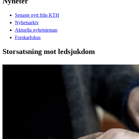
Nyheter
Senaste nytt från KTH
Nyhetsarkiv
Aktuella nyhetsteman
Forskarfokus
Storsatsning mot ledsjukdom