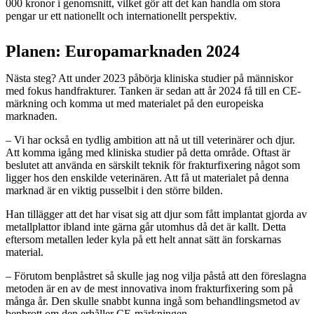
000 kronor i genomsnitt, vilket gör att det kan handla om stora
pengar ur ett nationellt och internationellt perspektiv.
Planen: Europamarknaden 2024
Nästa steg? Att under 2023 påbörja kliniska studier på människor
med fokus handfrakturer. Tanken är sedan att år 2024 få till en CE-
märkning och komma ut med materialet på den europeiska
marknaden.
– Vi har också en tydlig ambition att nå ut till veterinärer och djur.
Att komma igång med kliniska studier på detta område. Oftast är
beslutet att använda en särskilt teknik för frakturfixering något som
ligger hos den enskilde veterinären. Att få ut materialet på denna
marknad är en viktig pusselbit i den större bilden.
Han tillägger att det har visat sig att djur som fått implantat gjorda av
metallplattor ibland inte gärna går utomhus då det är kallt. Detta
eftersom metallen leder kyla på ett helt annat sätt än forskarnas
material.
– Förutom benplåstret så skulle jag nog vilja påstå att den föreslagna
metoden är en av de mest innovativa inom frakturfixering som på
många år. Den skulle snabbt kunna ingå som behandlingsmetod av
benbrott om den erhåller CE-märkningen.