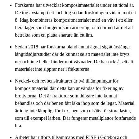
Forskarna har utvecklat kompositmaterialet under ett tiotal år.
De tog avstamp i ett och tog sedan forskningen vidare mot ett
8. Idag kombineras kompositmaterialet med en väv i ett eller
flera lager som fungerar som armering, och därmed är det att
betrakta som en platta snarare än ett lim.
Sedan 2018 har forskarna bland annat ägnat sig åt årslånga
långtidsdjurstudier där de kunnat se att materialet inte bryts
ner och inte heller binder mot vävnader. De har också sett att
materialet inte sipprar ner i frakturerna.
Nyckel- och revbensfrakturer är två tillämpningar för
kompositmaterial där detta kan användas för fixering av
brottytorna. Det är frakturer som tidigare inte kunnat
behandlas och där benen fått läka ihop som de legat. Material
är idag inte lämpligt för t.ex. ben som utsätts för stora laster,
som till exempel lårben. Där fungerar metallplattor fortfarande
bra.
Arbetet har utförts tillsammans med RISE i Göteborg och