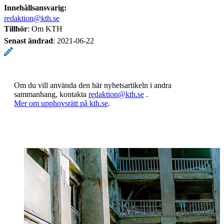
Innehållsansvarig:
redaktion@kth.se
Tillhör
: Om KTH
Senast ändrad
:
2021-06-22
Om du vill använda den här nyhetsartikeln i andra
sammanhang, kontakta
redaktion@kth.se
.
​​​​​​​Mer om upphovsrätt på kth.se
​​​​​​​​​​​​​​.