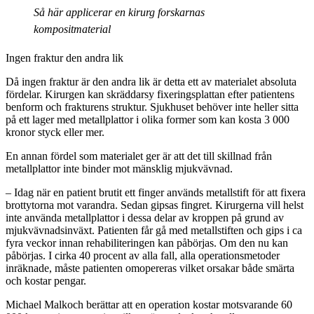
Så här applicerar en kirurg forskarnas
kompositmaterial
Ingen fraktur den andra lik
Då ingen fraktur är den andra lik är detta ett av materialet absoluta
fördelar. Kirurgen kan skräddarsy fixeringsplattan efter patientens
benform och frakturens struktur. Sjukhuset behöver inte heller sitta
på ett lager med metallplattor i olika former som kan kosta 3 000
kronor styck eller mer.
En annan fördel som materialet ger är att det till skillnad från
metallplattor inte binder mot mänsklig mjukvävnad.
– Idag när en patient brutit ett finger används metallstift för att fixera
brottytorna mot varandra. Sedan gipsas fingret. Kirurgerna vill helst
inte använda metallplattor i dessa delar av kroppen på grund av
mjukvävnadsinväxt. Patienten får gå med metallstiften och gips i ca
fyra veckor innan rehabiliteringen kan påbörjas. Om den nu kan
påbörjas. I cirka 40 procent av alla fall, alla operationsmetoder
inräknade, måste patienten omopereras vilket orsakar både smärta
och kostar pengar.
Michael Malkoch berättar att en operation kostar motsvarande 60