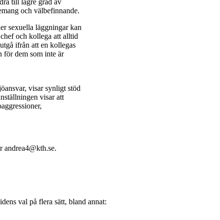
dra till lägre grad av
agemang och välbefinnande.
ller sexuella läggningar kan
chef och kollega att alltid
utgå ifrån att en kollegas
n för dem som inte är
ljöansvar, visar synligt stöd
ställningen visar att
roaggressioner,
er andrea4@kth.se.
dens val på flera sätt, bland annat: