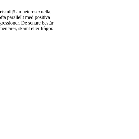
betsmiljö än heterosexuella,
ta parallellt med positiva
gressioner. De senare består
ntarer, skämt eller frågor.