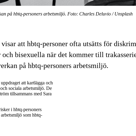
rkan på hbtq-personers arbetsmiljö. Foto: Charles Deluvio / Unsplash
isar att hbtq-personer ofta utsätts för diskri
r och bisexuella när det kommer till trakasser
verkan på hbtq-personers arbetsmiljö.
 uppdraget att kartlägga och
och sociala arbetsmiljö. De
ström tillsammans med Sara
risker i hbtq-personers
 arbetsmiljö som hbtq-