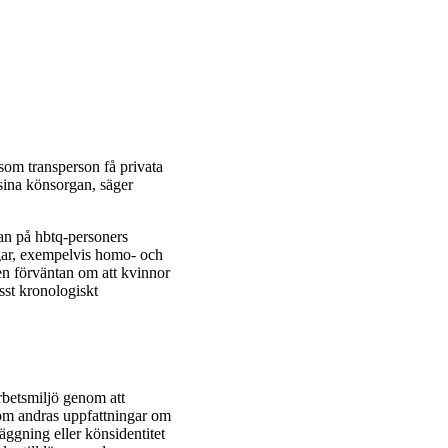
 som transperson få privata
sina könsorgan, säger
kan på hbtq-personers
ngar, exempelvis homo- och
en förväntan om att kvinnor
isst kronologiskt
arbetsmiljö genom att
 om andras uppfattningar om
äggning eller könsidentitet