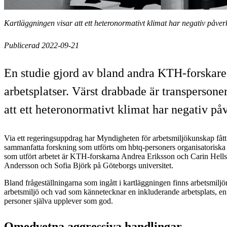
Kartläggningen visar att ett heteronormativt klimat har negativ påve
Publicerad 2022-09-21
En studie gjord av bland andra KTH-forskare v
arbetsplatser. Värst drabbade är transpersone
att ett heteronormativt klimat har negativ på
Via ett regeringsuppdrag har Myndigheten för arbetsmiljökunskap fått
sammanfatta forskning som utförts om hbtq-personers organisatoriska 
som utfört arbetet är KTH-forskarna Andrea Eriksson och Carin Hell
Andersson och Sofia Björk på Göteborgs universitet.
Bland frågeställningarna som ingått i kartläggningen finns arbetsmiljö
arbetsmiljö och vad som kännetecknar en inkluderande arbetsplats, en
personer själva upplever som god.
Omedvetna aggressiva handlingar