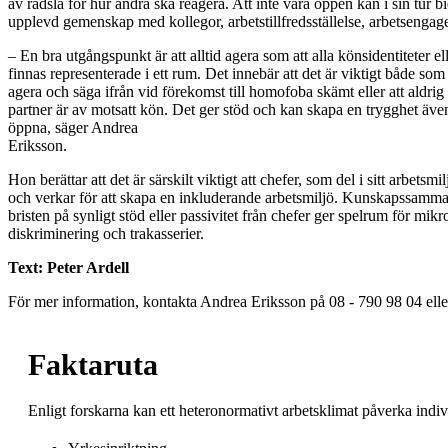
av rädsla för hur andra ska reagera. Att inte vara öppen kan i sin tur bi
upplevd gemenskap med kollegor, arbetstillfredsställelse, arbetseng
– En bra utgångspunkt är att alltid agera som att alla könsidentiteter e
finnas representerade i ett rum. Det innebär att det är viktigt både som 
agera och säga ifrån vid förekomst till homofoba skämt eller att aldrig 
partner är av motsatt kön. Det ger stöd och kan skapa en trygghet äve
öppna, säger Andrea
Eriksson.
Hon berättar att det är särskilt viktigt att chefer, som del i sitt arbetsmi
och verkar för att skapa en inkluderande arbetsmiljö. Kunskapssamman
bristen på synligt stöd eller passivitet från chefer ger spelrum för mik
diskriminering och trakasserier.
Text: Peter Ardell
För mer information, kontakta Andrea Eriksson på 08 - 790 98 04 ell
Faktaruta
Enligt forskarna kan ett heteronormativt arbetsklimat påverka indivi