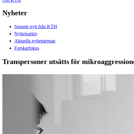
Om KTH
Nyheter
Senaste nytt från KTH
Nyhetsarkiv
Aktuella nyhetsteman
Forskarfokus
Transpersoner utsätts för mikroaggression