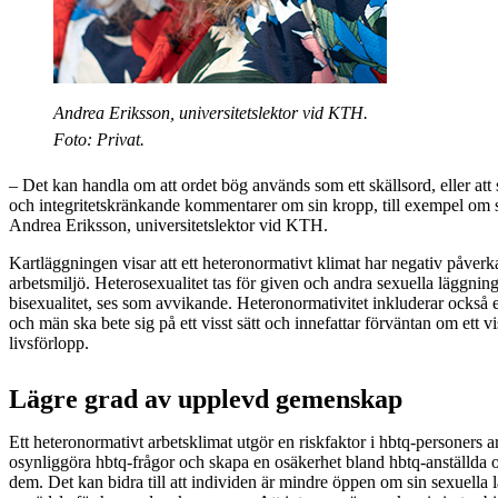
Andrea Eriksson, universitetslektor vid KTH.
Foto: Privat.
– Det kan handla om att ordet bög används som ett skällsord, eller att
och integritetskränkande kommentarer om sin kropp, till exempel om 
Andrea Eriksson, universitetslektor vid KTH.
Kartläggningen visar att ett heteronormativt klimat har negativ påver
arbetsmiljö. Heterosexualitet tas för given och andra sexuella läggni
bisexualitet, ses som avvikande. Heteronormativitet inkluderar också 
och män ska bete sig på ett visst sätt och innefattar förväntan om ett v
livsförlopp.
Lägre grad av upplevd gemenskap
Ett heteronormativt arbetsklimat utgör en riskfaktor i hbtq-personers 
osynliggöra hbtq-frågor och skapa en osäkerhet bland hbtq-anställda
dem. Det kan bidra till att individen är mindre öppen om sin sexuella l