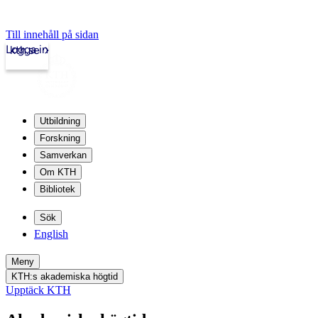
Till innehåll på sidan
Logga in
kth.se
Utbildning
Forskning
Samverkan
Om KTH
Bibliotek
Sök
English
Meny
KTH:s akademiska högtid
Upptäck KTH