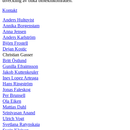
utveckling av olika bioteknikområden.
Kontakt
Anders Hultqvist
Annika Borgenstam
Anna Jensen
Anders Karlström
Björn Frostell
Dejan Kostic
Christian Gasser
Britt Östlund
Gunilla Efraimsson
Jakob Kuttenkeuler
Ines Lopez Arteaga
Hans Ringström
Jonas Faleskog
Per Brunsell
Ola Eiken
Mattias Dahl
Srinivasan Anand
Ulrich Vogt
Svetlana Ratynskaia