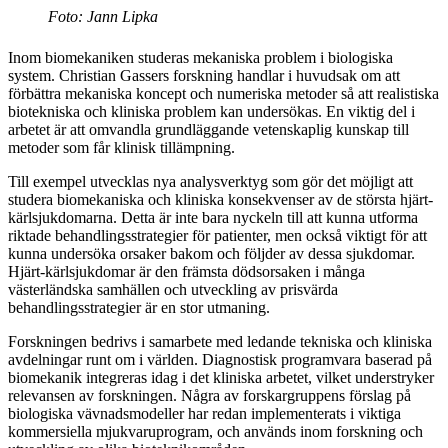
Foto: Jann Lipka
Inom biomekaniken studeras mekaniska problem i biologiska
system. Christian Gassers forskning handlar i huvudsak om att
förbättra mekaniska koncept och numeriska metoder så att realistiska
biotekniska och kliniska problem kan undersökas. En viktig del i
arbetet är att omvandla grundläggande vetenskaplig kunskap till
metoder som får klinisk tillämpning.
Till exempel utvecklas nya analysverktyg som gör det möjligt att
studera biomekaniska och kliniska konsekvenser av de största hjärt-
kärlsjukdomarna. Detta är inte bara nyckeln till att kunna utforma
riktade behandlingsstrategier för patienter, men också viktigt för att
kunna undersöka orsaker bakom och följder av dessa sjukdomar.
Hjärt-kärlsjukdomar är den främsta dödsorsaken i många
västerländska samhällen och utveckling av prisvärda
behandlingsstrategier är en stor utmaning.
Forskningen bedrivs i samarbete med ledande tekniska och kliniska
avdelningar runt om i världen. Diagnostisk programvara baserad på
biomekanik integreras idag i det kliniska arbetet, vilket understryker
relevansen av forskningen. Några av forskargruppens förslag på
biologiska vävnadsmodeller har redan implementerats i viktiga
kommersiella mjukvaruprogram, och används inom forskning och