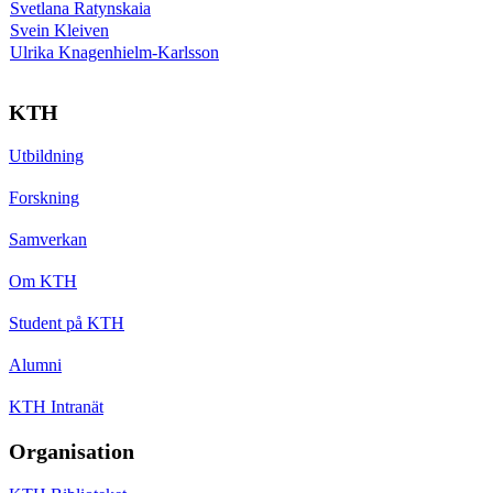
Svetlana Ratynskaia
Svein Kleiven
Ulrika Knagenhielm-Karlsson
KTH
Utbildning
Forskning
Samverkan
Om KTH
Student på KTH
Alumni
KTH Intranät
Organisation