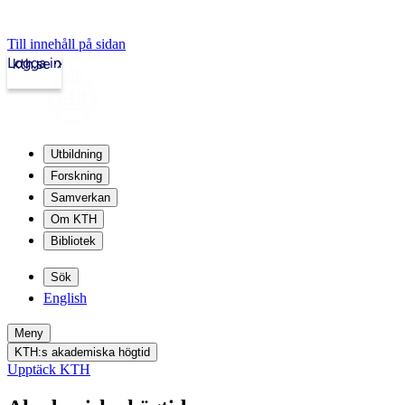
Till innehåll på sidan
Logga in
kth.se
Utbildning
Forskning
Samverkan
Om KTH
Bibliotek
Sök
English
Meny
KTH:s akademiska högtid
Upptäck KTH