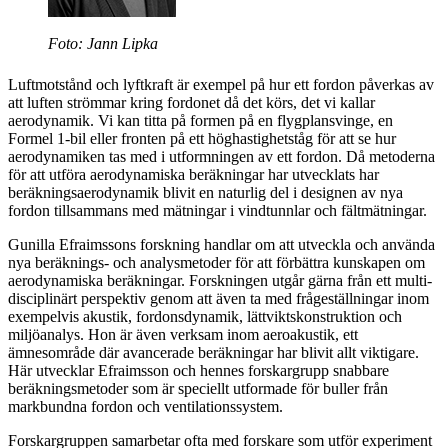
Foto: Jann Lipka
Luftmotstånd och lyftkraft är exempel på hur ett fordon påverkas av
att luften strömmar kring fordonet då det körs, det vi kallar
aerodynamik. Vi kan titta på formen på en flygplansvinge, en
Formel 1-bil eller fronten på ett höghastighetståg för att se hur
aerodynamiken tas med i utformningen av ett fordon. Då metoderna
för att utföra aerodynamiska beräkningar har utvecklats har
beräkningsaerodynamik blivit en naturlig del i designen av nya
fordon tillsammans med mätningar i vindtunnlar och fältmätningar.
Gunilla Efraimssons forskning handlar om att utveckla och använda
nya beräknings- och analysmetoder för att förbättra kunskapen om
aerodynamiska beräkningar. Forskningen utgår gärna från ett multi-
disciplinärt perspektiv genom att även ta med frågeställningar inom
exempelvis akustik, fordonsdynamik, lättviktskonstruktion och
miljöanalys. Hon är även verksam inom aeroakustik, ett
ämnesområde där avancerade beräkningar har blivit allt viktigare.
Här utvecklar Efraimsson och hennes forskargrupp snabbare
beräkningsmetoder som är speciellt utformade för buller från
markbundna fordon och ventilationssystem.
Forskargruppen samarbetar ofta med forskare som utför experiment