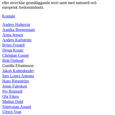
eller utvecklar grundläggande teori samt med nationell och
europeisk fordonsindustri.
Kontakt
Anders Hultqvist
Annika Borgenstam
Anna Jensen
Anders Karlström
Björn Frostell
Dejan Kostic
Christian Gasser
Britt Östlund
Gunilla Efraimsson
Jakob Kuttenkeuler
Ines Lopez Arteaga
Hans Ringström
Jonas Faleskog
Per Brunsell
Ola Eiken
Mattias Dahl
Srinivasan Anand
Ulrich Vogt