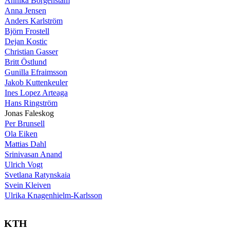
Annika Borgenstam
Anna Jensen
Anders Karlström
Björn Frostell
Dejan Kostic
Christian Gasser
Britt Östlund
Gunilla Efraimsson
Jakob Kuttenkeuler
Ines Lopez Arteaga
Hans Ringström
Jonas Faleskog
Per Brunsell
Ola Eiken
Mattias Dahl
Srinivasan Anand
Ulrich Vogt
Svetlana Ratynskaia
Svein Kleiven
Ulrika Knagenhielm-Karlsson
KTH