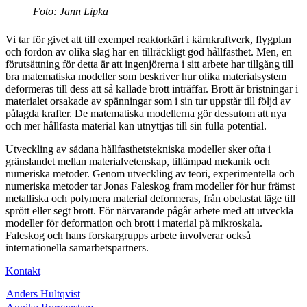
Foto: Jann Lipka
Vi tar för givet att till exempel reaktorkärl i kärnkraftverk, flygplan
och fordon av olika slag har en tillräckligt god hållfasthet. Men, en
förutsättning för detta är att ingenjörerna i sitt arbete har tillgång till
bra matematiska modeller som beskriver hur olika materialsystem
deformeras till dess att så kallade brott inträffar. Brott är bristningar i
materialet orsakade av spänningar som i sin tur uppstår till följd av
pålagda krafter. De matematiska modellerna gör dessutom att nya
och mer hållfasta material kan utnyttjas till sin fulla potential.
Utveckling av sådana hållfasthetstekniska modeller sker ofta i
gränslandet mellan materialvetenskap, tillämpad mekanik och
numeriska metoder. Genom utveckling av teori, experimentella och
numeriska metoder tar Jonas Faleskog fram modeller för hur främst
metalliska och polymera material deformeras, från obelastat läge till
sprött eller segt brott. För närvarande pågår arbete med att utveckla
modeller för deformation och brott i material på mikroskala.
Faleskog och hans forskargrupps arbete involverar också
internationella samarbetspartners.
Kontakt
Anders Hultqvist