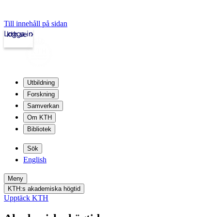
Till innehåll på sidan
Logga in
kth.se
Utbildning
Forskning
Samverkan
Om KTH
Bibliotek
Sök
English
Meny
KTH:s akademiska högtid
Upptäck KTH