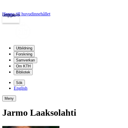
Hoppa till huvudinnehållet
Logga in
kth.se
Utbildning
Forskning
Samverkan
Om KTH
Bibliotek
Sök
English
Meny
Jarmo Laaksolahti