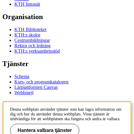
KTH Intranät
Organisation
KTH Biblioteket
KTH:s skolor
Centrumbildningar
Rektor och ledning
KTH:s verksamhetsstöd
Tjänster
Schema
Kurs- och programkatalogen
Lärplattformen Canvas
Webbmejl
Kontakt
Denna webbplats använder tjänster som kan lagra information om
dig och hur du använder denna webbplats. Vissa tjänster är
KTH
nödvändiga för att webbplatsen ska fungera och andra är valbara.
100 44 Stockholm
+46 8 790 60 00
Hantera valbara tjänster