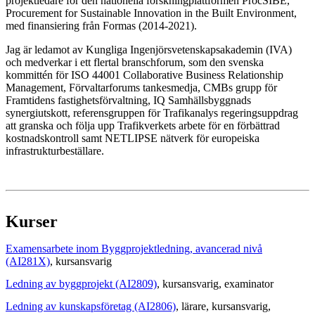
projektledare för den nationella forskningplattformen ProcSIBE,
Procurement for Sustainable Innovation in the Built Environment,
med finansiering från Formas (2014-2021).
Jag är ledamot av Kungliga Ingenjörsvetenskapsakademin (IVA)
och medverkar i ett flertal branschforum, som den svenska
kommittén för ISO 44001 Collaborative Business Relationship
Management, Förvaltarforums tankesmedja, CMBs grupp för
Framtidens fastighetsförvaltning, IQ Samhällsbyggnads
synergiutskott, referensgruppen för Trafikanalys regeringsuppdrag
att granska och följa upp Trafikverkets arbete för en förbättrad
kostnadskontroll samt NETLIPSE nätverk för europeiska
infrastrukturbeställare.
Kurser
Examensarbete inom Byggprojektledning, avancerad nivå
(AI281X)
, kursansvarig
Ledning av byggprojekt (AI2809)
, kursansvarig
, examinator
Ledning av kunskapsföretag (AI2806)
, lärare
, kursansvarig
,