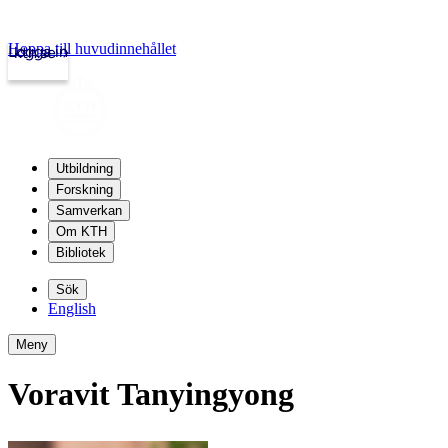
Hoppa till huvudinnehållet
Logga in
kth.se
Utbildning
Forskning
Samverkan
Om KTH
Bibliotek
Sök
English
Meny
Voravit Tanyingyong