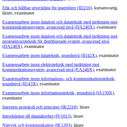
Etik och hållbar utveckling för ingenjörer (II2210)
, kursansvarig
,
lärare
, examinator
Examensarbete inom datalogi och datateknik med inriktning mot
kommunikationssystem, avancerad nivå (DA246X)
, examinator
Examensarbete inom datalogi och datateknik med inriktning mot
programvaruteknik för distribuerade system, avancerad nivå
(DA240X)
, examinator
Examensarbete inom datateknik, grundnivå (II142X)
, examinator
Examensarbete inom elektroteknik med inriktning mot
kommunikationssystem, avancerad nivå (EA246X)
, examinator
Examensarbete inom informations- och kommunikationsteknik,
grundnivå (II143X)
, examinator
Examensarbete inom informationsteknik, grundnivå (IA150X)
,
examinator
Internets protokoll och principer (IK2218)
, lärare
Introduktion till datasäkerhet (IV1013)
, lärare
Nätverk och kommunikation (IK1203)
, lärare