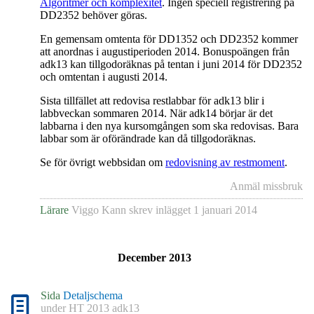
Algoritmer och komplexitet
. Ingen speciell registrering på
DD2352 behöver göras.
En gemensam omtenta för DD1352 och DD2352 kommer
att anordnas i augustiperioden 2014. Bonuspoängen från
adk13 kan tillgodoräknas på tentan i juni 2014 för DD2352
och omtentan i augusti 2014.
Sista tillfället att redovisa restlabbar för adk13 blir i
labbveckan sommaren 2014. När adk14 börjar är det
labbarna i den nya kursomgången som ska redovisas. Bara
labbar som är oförändrade kan då tillgodoräknas.
Se för övrigt webbsidan om
redovisning av restmoment
.
Anmäl missbruk
Lärare
Viggo Kann
skrev inlägget
1 januari 2014
December 2013
Sida
Detaljschema
under
HT 2013 adk13