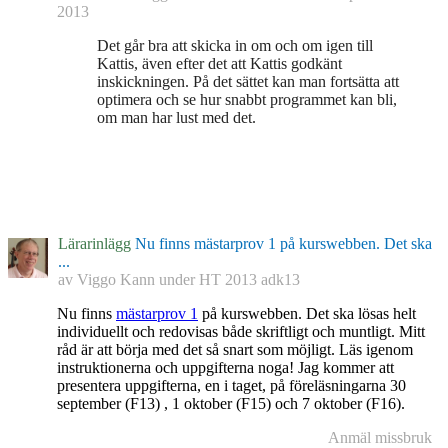
2013
Det går bra att skicka in om och om igen till
Kattis, även efter det att Kattis godkänt
inskickningen. På det sättet kan man fortsätta att
optimera och se hur snabbt programmet kan bli,
om man har lust med det.
Lärarinlägg
Nu finns mästarprov 1 på kurswebben. Det ska
...
av
Viggo Kann
under
HT 2013 adk13
Nu finns
mästarprov 1
på kurswebben. Det ska lösas helt
individuellt och redovisas både skriftligt och muntligt. Mitt
råd är att börja med det så snart som möjligt. Läs igenom
instruktionerna och uppgifterna noga! Jag kommer att
presentera uppgifterna, en i taget, på föreläsningarna 30
september (F13) , 1 oktober (F15) och 7 oktober (F16).
Anmäl missbruk