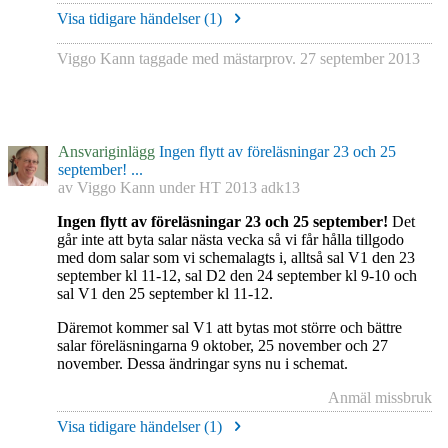
Visa tidigare händelser (
1
)
Viggo Kann
taggade med
mästarprov
.
27 september 2013
Ansvariginlägg
Ingen flytt av föreläsningar 23 och 25
september! ...
av
Viggo Kann
under
HT 2013 adk13
Ingen flytt av föreläsningar 23 och 25 september!
Det
går inte att byta salar nästa vecka så vi får hålla tillgodo
med dom salar som vi schemalagts i, alltså sal V1 den 23
september kl 11-12, sal D2 den 24 september kl 9-10 och
sal V1 den 25 september kl 11-12.
Däremot kommer sal V1 att bytas mot större och bättre
salar föreläsningarna 9 oktober, 25 november och 27
november. Dessa ändringar syns nu i schemat.
Anmäl missbruk
Visa tidigare händelser (
1
)