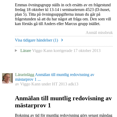
Emmas övningsgrupp ställs in och ersätts av en frågestund
fredag 18 oktober kl 13-14 i seminarierum 4523 (D-huset,
plan 5). Titta på övningsuppgifterna innan du går på
frågestunden så att du har något att fråga om. Den som vill
kan förstås gå till Anders eller Marcus grupp istället.
Anmäl missbruk
Visa tidigare händelser (
1
)
Lärare
Viggo Kann
korrigerade
17 oktober 2013
Lärarinlägg
Anmälan till muntlig redovisning av
mästarprov 1 ...
av
Viggo Kann
under
HT 2013 adk13
Anmälan till muntlig redovisning av
mästarprov 1
Bokning av tid för muntlig redovisning görs senast måndag