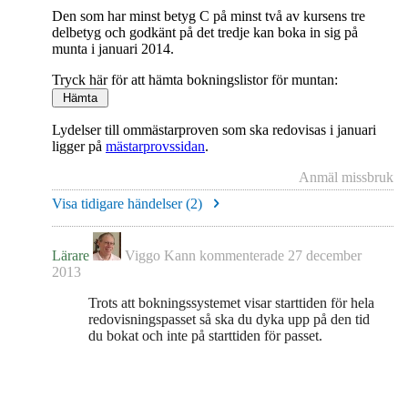
Den som har minst betyg C på minst två av kursens tre
delbetyg och godkänt på det tredje kan boka in sig på
munta i januari 2014.
Tryck här för att hämta bokningslistor för muntan:
Lydelser till ommästarproven som ska redovisas i januari
ligger på
mästarprovssidan
.
Anmäl missbruk
Visa tidigare händelser (
2
)
Lärare
Viggo Kann
kommenterade
27 december
2013
Trots att bokningssystemet visar starttiden för hela
redovisningspasset så ska du dyka upp på den tid
du bokat och inte på starttiden för passet.