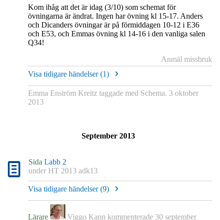
Kom ihåg att det är idag (3/10) som schemat för
övningarna är ändrat. Ingen har övning kl 15-17. Anders
och Dicanders övningar är på förmiddagen 10-12 i E36
och E53, och Emmas övning kl 14-16 i den vanliga salen
Q34!
Anmäl missbruk
Visa tidigare händelser (
1
)
Emma Enström Kreitz
taggade med
Schema
.
3 oktober
2013
September 2013
Sida
Labb 2
under
HT 2013 adk13
Visa tidigare händelser (
9
)
Lärare
Viggo Kann
kommenterade
30 september