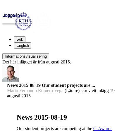
Logga in
kth.se
Sök
English
Informationsvisualisering
Det här inlägget är från augusti 2015.
News 2015-08-19 Our student projects are ...
Mario Fernando Romero Vega
(Lärare) skrev ett inlägg
19
augusti 2015
News 2015-08-19
Our student projects are competing at the
C-Awards
.