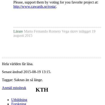
Please, support them by voting for you favorite project at:
http://www.cawards.se/rosta/
.
Lärare
Mario Fernando Romero Vega
skrev inlägget
19
augusti 2015
Hela världen får läsa.
Senast ändrad 2015-08-19 13:15.
Taggar: Saknas än så länge.
Anmäl missbruk
KTH
Utbildning
Forskning