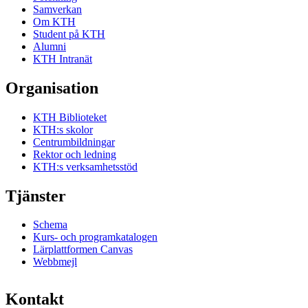
Samverkan
Om KTH
Student på KTH
Alumni
KTH Intranät
Organisation
KTH Biblioteket
KTH:s skolor
Centrumbildningar
Rektor och ledning
KTH:s verksamhetsstöd
Tjänster
Schema
Kurs- och programkatalogen
Lärplattformen Canvas
Webbmejl
Kontakt