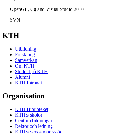
OpenGL, Cg and Visual Studio 2010
SVN
KTH
Utbildning
Forskning
Samverkan
Om KTH
Student på KTH
Alumni
KTH Intranät
Organisation
KTH Biblioteket
KTH:s skolor
Centrumbildningar
Rektor och ledning
KTH:s verksamhetsstöd