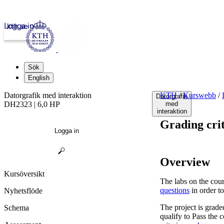
Logga in
kth.se
Sök
English
Datorgrafik med interaktion
KTH
/
Kurswebb
/
Datorgrafik
DH2323 | 6,0 HP
med
interaktion
Grading cri
Logga in
Overview
Kursöversikt
The labs on the cour
questions
in order to
Nyhetsflöde
The project is grade
Schema
qualify to Pass the 