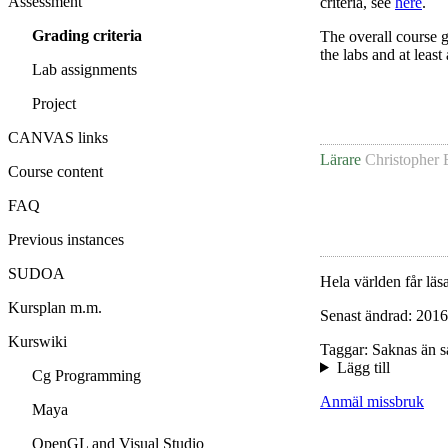
Assessment
criteria, see
here
.
Grading criteria
The overall course g
the labs and at least
Lab assignments
Project
CANVAS links
Lärare
Christopher 
Course content
FAQ
Previous instances
SUDOA
Hela världen får läsa
Kursplan m.m.
Senast ändrad: 2016
Kurswiki
Taggar: Saknas än s
Lägg till
Cg Programming
Anmäl missbruk
Maya
OpenGL and Visual Studio