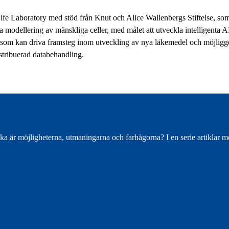
Life Laboratory med stöd från Knut och Alice Wallenbergs Stiftelse, s
ja modellering av mänskliga celler, med målet att utveckla intelligenta 
er som kan driva framsteg inom utveckling av nya läkemedel och möjlig
stribuerad databehandling.
ka är möjligheterna, utmaningarna och farhågorna? I en serie artiklar me