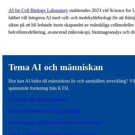
AI for Cell Biology Laboratory
etablerades 2023 vid Science for 
labbet vill integrera AI med cell- och molekylärbiologi för att främ
siktar på att bli ledande inom skapandet av mänskliga cellmodell
helcellsmodellering, avancerad mikroskopi, bioimageanalys och di
Tema AI och människan
Hur kan AI bidra till människors liv och samhällets utveckling? Vil
spännande forskning från KTH.
AI kan bli din nästa rekryterare
Havets oumbärliga minsting kartläggs
Neuromorfiska datorsystem utmanar AI-tekniken
Så kan fastigheters energianvändning minskas