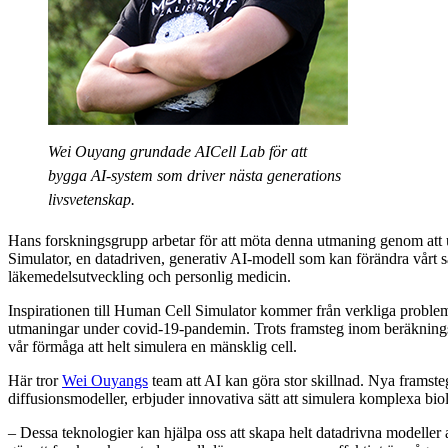
Wei Ouyang grundade AICell Lab för att
bygga AI-system som driver nästa generations
livsvetenskap.
Hans forskningsgrupp arbetar för att möta denna utmaning genom att
Simulator, en datadriven, generativ AI-modell som kan förändra vårt sät
läkemedelsutveckling och personlig medicin.
Inspirationen till Human Cell Simulator kommer från verkliga probl
utmaningar under covid-19-pandemin. Trots framsteg inom beräkningsb
vår förmåga att helt simulera en mänsklig cell.
Här tror
Wei Ouyangs
team att AI kan göra stor skillnad. Nya framst
diffusionsmodeller, erbjuder innovativa sätt att simulera komplexa bio
– Dessa teknologier kan hjälpa oss att skapa helt datadrivna modeller a