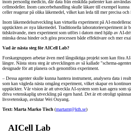
inom personlig medicin, där data från enskilda patienter kan användas
cellmodeller. Inom cancerbehandling skulle läkare till exempel kunna 
celler reagerar på olika läkemedel, vilket kan leda till mer precisa och
Inom läkemedelsutveckling kan virtuella experiment på AI-modellerad
upptäckten av nya läkemedel. Traditionella laboratorieexperiment är
tidskrävande, men experiment som utförs i datorn med hjälp av AI-dri
minska dessa hinder och göra processen både effektivare och mer exa
Vad är nästa steg för AICell Lab?
Forskargruppen arbetar även med långsiktiga projekt som kan föra AI
längre. Nästa stora steg är utvecklingen av så kallade "schema-agent
designade för att planera och genomföra experiment.
– Dessa agenter skulle kunna hantera instrument, analysera data i realt
som kan vägleda nästa omgång experiment, vilket skapar en kontinuer
upptäckter. Vår vision är att utveckla AI-system som kan agera som sj
driva vetenskaplig utveckling på egen hand. Det är ett otroligt spänna
livsvetenskap, avslutar Wei Ouyang.
Text: Marta Marko Tisch
(
martamt@kth.se
)
AICell Lab