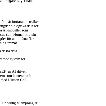
in tidigare, säger han.
 framåt fortfarande osäker
ngder biologiska data för
ora AI-modeller som
baser, som Human Protein
der för att omfatta fler
kning framåt.
 dessa data.
ncerade system för
REEF, en AI-driven
stem som hanterar och
en med Human Cell
 En viktig tillämpning är