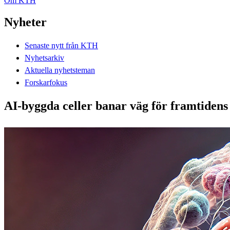
Om KTH
Nyheter
Senaste nytt från KTH
Nyhetsarkiv
Aktuella nyhetsteman
Forskarfokus
AI-byggda celler banar väg för framtidens 