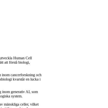
 utveckla Human Cell
t att förstå biologi,
em inom cancerforskning och
iologi kvarstår en lucka i
eg inom generativ AI, som
logiska system.
v mänskliga celler, vilket