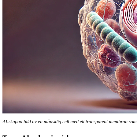
AI-skapad bild av en mänsklig cell med ett transparent membran som a