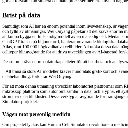
gör att forskare kan studera cellulära processer mer effektivt än någons
Brist på data
Samtidigt som AI har en enorm potential inom livsvetenskap, är vägen
och fylld av utmaningar. Wei Ouyang påpekar att det krävs enorma mä
att kunna bygga en fullständig modell av en mänsklig cell. Medan st
ChatGPT tränas på biljoner ord, hanterar nuvarande biologiska data
Atlas, runt 100 000 högkvalitativa cellbilder. Att utöka dessa datamäng
celltyper blir avgörande för att driva utvecklingen av AI-baserad fors
Dessutom krävs enorma datorkapaciteter för att bearbeta och analysera
– Att träna så stora AI-modeller kräver hundratals grafikkort och ava
databehandling, förklarar Wei Ouyang.
För att möta denna utmaning utvecklar laboratoriet plattformar som 
mikroskopiplattform som autonomt samlar in data, och Hypha, ett sy
strömmar data till kluster. Dessa verktyg är avgörande för framgång
Simulator-projektet.
Vägen mot personlig medicin
Om projektet lyckas kan Human Cell Simulator revolutionera medicin.