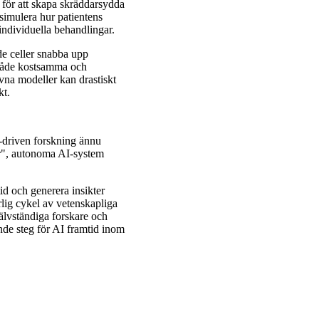
 för att skapa skräddarsydda
simulera hur patientens
 individuella behandlingar.
e celler snabba upp
 både kostsamma och
vna modeller kan drastiskt
kt.
-driven forskning ännu
er", autonoma AI-system
id och generera insikter
lig cykel av vetenskapliga
älvständiga forskare och
nde steg för AI framtid inom