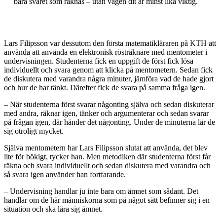
bara svaret som räknas – utan vägen dit är minst lika viktig.
Lars Filipsson var dessutom den första matematikläraren på KTH att
använda att använda en elektronisk rösträknare med mentometer i
undervisningen. Studenterna fick en uppgift de först fick lösa
individuellt och svara genom att klicka på mentometern. Sedan fick
de diskutera med varandra några minuter, jämföra vad de hade gjort
och hur de har tänkt. Därefter fick de svara på samma fråga igen.
– När studenterna först svarar någonting själva och sedan diskuterar
med andra, räknar igen, tänker och argumenterar och sedan svarar
på frågan igen, där händer det någonting. Under de minuterna lär de
sig otroligt mycket.
Själva mentometern har Lars Filipsson slutat att använda, det blev
lite för bökigt, tycker han. Men metodiken där studenterna först får
räkna och svara individuellt och sedan diskutera med varandra och
så svara igen använder han fortfarande.
– Undervisning handlar ju inte bara om ämnet som sådant. Det
handlar om de här människorna som på något sätt befinner sig i en
situation och ska lära sig ämnet.