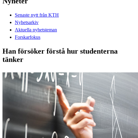
Nyheter
Senaste nytt från KTH
Nyhetsarkiv
Aktuella nyhetsteman
Forskarfokus
Han försöker förstå hur studenterna
tänker