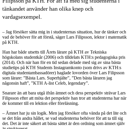
Filipsson på KTH. För att få med sig studenterna i
tänkandet använder han olika knep och
vardagsexempel.
– Jag försöker sätta mig in i studenternas situation, hur de tänker och
vad de behöver för att förstå, säger Lars Filipsson, lektor i matematik
på KTH.
Han har både utsetts till Årets lärare på KTH av Tekniska
högskolans studentkår (2006) och tilldelats KTH:s pedagogiska pris
(2014). Och när han för en tid sedan delade med sig av sina bästa
studietips på KTH Students Instagramkonto (som drivs av KTH:s
digitala studentambassadörer) haglade lovorden över Lars Filipsson
som lärare: ”Bästa Lars. Superhjälte”, ”Den bästa läraren jag
någonsin haft”, ”KTH A-list Celeb, legendary”.
Snarare än att bara utgå ifrån ämnet och dess perspektiv strävar Lars
Filipsson efter att möta det perspektiv han tror att studenterna har när
de kommer till en lektion eller föreläsning.
– Ämnet har ju sin logik. Men jag försöker ofta vända på det lite och
se det från andra hållet, se vad studenterna behöver för att ta till sig
det. Det är inte säkert att bästa sättet är den ordning som ämnet själv
är strukturerat.