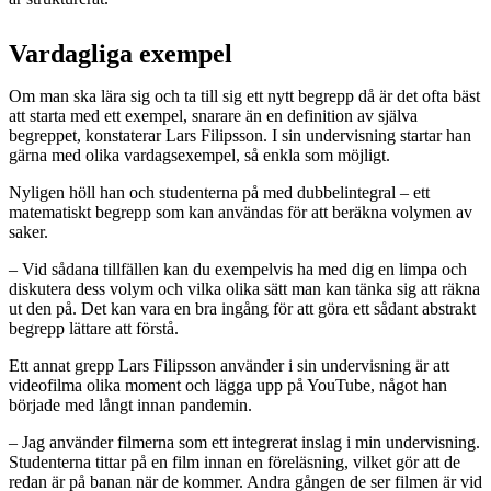
Vardagliga exempel
Om man ska lära sig och ta till sig ett nytt begrepp då är det ofta bäst
att starta med ett exempel, snarare än en definition av själva
begreppet, konstaterar Lars Filipsson. I sin undervisning startar han
gärna med olika vardagsexempel, så enkla som möjligt.
Nyligen höll han och studenterna på med dubbelintegral – ett
matematiskt begrepp som kan användas för att beräkna volymen av
saker.
– Vid sådana tillfällen kan du exempelvis ha med dig en limpa och
diskutera dess volym och vilka olika sätt man kan tänka sig att räkna
ut den på. Det kan vara en bra ingång för att göra ett sådant abstrakt
begrepp lättare att förstå.
Ett annat grepp Lars Filipsson använder i sin undervisning är att
videofilma olika moment och lägga upp på YouTube, något han
började med långt innan pandemin.
– Jag använder filmerna som ett integrerat inslag i min undervisning.
Studenterna tittar på en film innan en föreläsning, vilket gör att de
redan är på banan när de kommer. Andra gången de ser filmen är vid