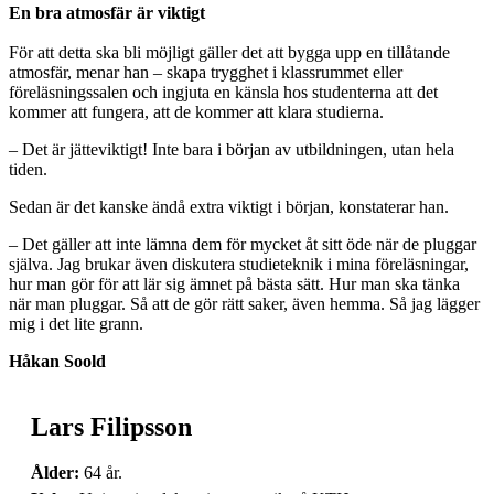
En bra atmosfär är viktigt
För att detta ska bli möjligt gäller det att bygga upp en tillåtande
atmosfär, menar han – skapa trygghet i klassrummet eller
föreläsningssalen och ingjuta en känsla hos studenterna att det
kommer att fungera, att de kommer att klara studierna.
– Det är jätteviktigt! Inte bara i början av utbildningen, utan hela
tiden.
Sedan är det kanske ändå extra viktigt i början, konstaterar han.
– Det gäller att inte lämna dem för mycket åt sitt öde när de pluggar
själva. Jag brukar även diskutera studieteknik i mina föreläsningar,
hur man gör för att lär sig ämnet på bästa sätt. Hur man ska tänka
när man pluggar. Så att de gör rätt saker, även hemma. Så jag lägger
mig i det lite grann.
Håkan Soold
Lars Filipsson
Ålder:
64 år.