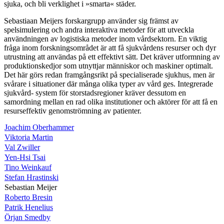
sjuka, och bli verklighet i »smarta« städer.
Sebastiaan Meijers forskargrupp använder sig främst av
spelsimulering och andra interaktiva metoder för att utveckla
användningen av logistiska metoder inom vårdsektorn. En viktig
fråga inom forskningsområdet är att få sjukvårdens resurser och dyr
utrustning att användas på ett effektivt sätt. Det kräver utformning av
produktionskedjor som utnyttjar människor och maskiner optimalt.
Det här görs redan framgångsrikt på specialiserade sjukhus, men är
svårare i situationer där många olika typer av vård ges. Integrerade
sjukvård- system för storstadsregioner kräver dessutom en
samordning mellan en rad olika institutioner och aktörer för att få en
resurseffektiv genomströmning av patienter.
Joachim Oberhammer
Viktoria Martin
Val Zwiller
Yen-Hsi Tsai
Tino Weinkauf
Stefan Hrastinski
Sebastian Meijer
Roberto Bresin
Patrik Henelius
Örjan Smedby