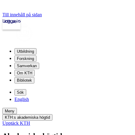
Till innehåll på sidan
Logga in
kth.se
Utbildning
Forskning
Samverkan
Om KTH
Bibliotek
Sök
English
Meny
KTH:s akademiska högtid
Upptäck KTH