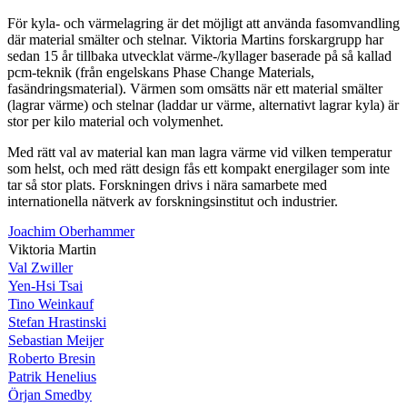
För kyla- och värmelagring är det möjligt att använda fasomvandling
där material smälter och stelnar. Viktoria Martins forskargrupp har
sedan 15 år tillbaka utvecklat värme-/kyllager baserade på så kallad
pcm-teknik (från engelskans Phase Change Materials,
fasändringsmaterial). Värmen som omsätts när ett material smälter
(lagrar värme) och stelnar (laddar ur värme, alternativt lagrar kyla) är
stor per kilo material och volymenhet.
Med rätt val av material kan man lagra värme vid vilken temperatur
som helst, och med rätt design fås ett kompakt energilager som inte
tar så stor plats. Forskningen drivs i nära samarbete med
internationella nätverk av forskningsinstitut och industrier.
Joachim Oberhammer
Viktoria Martin
Val Zwiller
Yen-Hsi Tsai
Tino Weinkauf
Stefan Hrastinski
Sebastian Meijer
Roberto Bresin
Patrik Henelius
Örjan Smedby