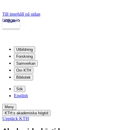
Till innehåll på sidan
Logga in
kth.se
Utbildning
Forskning
Samverkan
Om KTH
Bibliotek
Sök
English
Meny
KTH:s akademiska högtid
Upptäck KTH