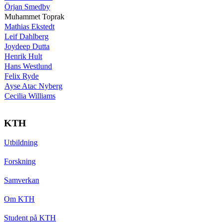
Örjan Smedby
Muhammet Toprak
Mathias Ekstedt
Leif Dahlberg
Joydeep Dutta
Henrik Hult
Hans Westlund
Felix Ryde
Ayse Atac Nyberg
Cecilia Williams
KTH
Utbildning
Forskning
Samverkan
Om KTH
Student på KTH