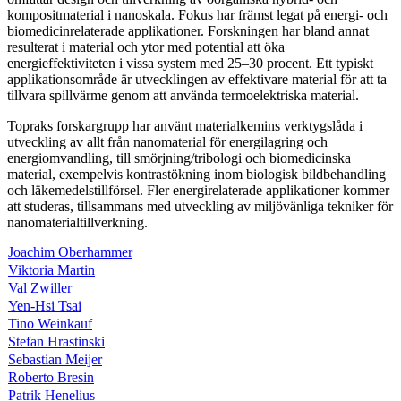
kompositmaterial i nanoskala. Fokus har främst legat på energi- och
biomedicinrelaterade applikationer. Forskningen har bland annat
resulterat i material och ytor med potential att öka
energieffektiviteten i vissa system med 25–30 procent. Ett typiskt
applikationsområde är utvecklingen av effektivare material för att ta
tillvara spillvärme genom att använda termoelektriska material.
Topraks forskargrupp har använt materialkemins verktygslåda i
utveckling av allt från nanomaterial för energilagring och
energiomvandling, till smörjning/tribologi och biomedicinska
material, exempelvis kontrastökning inom biologisk bildbehandling
och läkemedelstillförsel. Fler energirelaterade applikationer kommer
att studeras, tillsammans med utveckling av miljövänliga tekniker för
nanomaterialtillverkning.
Joachim Oberhammer
Viktoria Martin
Val Zwiller
Yen-Hsi Tsai
Tino Weinkauf
Stefan Hrastinski
Sebastian Meijer
Roberto Bresin
Patrik Henelius