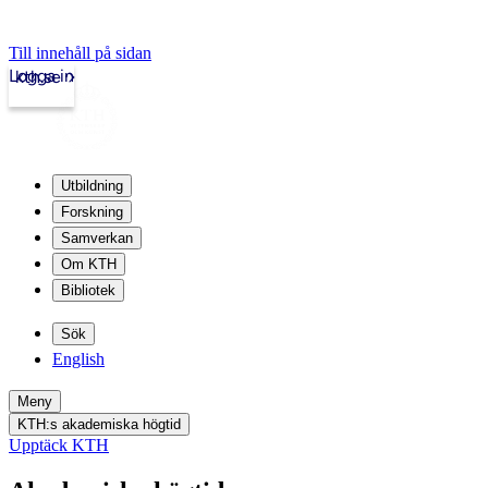
Till innehåll på sidan
Logga in
kth.se
Utbildning
Forskning
Samverkan
Om KTH
Bibliotek
Sök
English
Meny
KTH:s akademiska högtid
Upptäck KTH