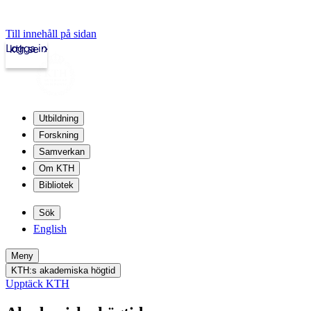
Till innehåll på sidan
Logga in
kth.se
Utbildning
Forskning
Samverkan
Om KTH
Bibliotek
Sök
English
Meny
KTH:s akademiska högtid
Upptäck KTH