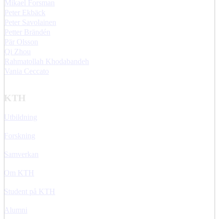
Mikael Forsman
Peter Ekbäck
Peter Savolainen
Petter Brändén
Pär Olsson
Qi Zhou
Rahmatollah Khodabandeh
Vania Ceccato
KTH
Utbildning
Forskning
Samverkan
Om KTH
Student på KTH
Alumni