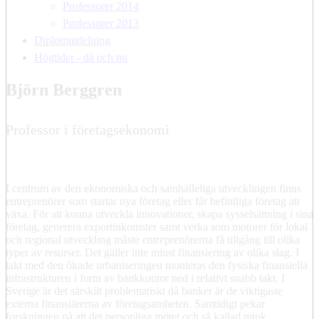
Professorer 2014
Professorer 2013
Diplomutdelning
Högtider - då och nu
Björn Berggren
Professor i företagsekonomi
I centrum av den ekonomiska och samhälleliga utvecklingen finns
entreprenörer som startar nya företag eller får befintliga företag att
växa. För att kunna utveckla innovationer, skapa sysselsättning i sina
företag, generera exportinkomster samt verka som motorer för lokal
och regional utveckling måste entreprenörerna få tillgång till olika
typer av resurser. Det gäller inte minst finansiering av olika slag. I
takt med den ökade urbaniseringen monteras den fysiska finansiella
infrastrukturen i form av bankkontor ned i relativt snabb takt. I
Sverige är det särskilt problematiskt då banker är de viktigaste
externa finansiärerna av företagsamheten. Samtidigt pekar
forskningen på att det personliga mötet och så kallad mjuk