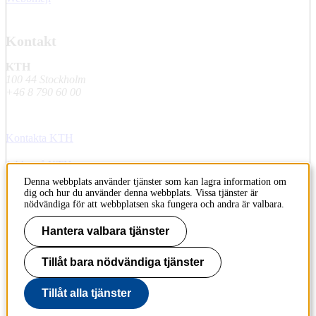
Kontakt
KTH
100 44 Stockholm
+46 8 790 60 00
Kontakta KTH
Jobba på KTH
Denna webbplats använder tjänster som kan lagra information om
Press och media
dig och hur du använder denna webbplats. Vissa tjänster är
nödvändiga för att webbplatsen ska fungera och andra är valbara.
Faktura och betalning KTH
Hantera valbara tjänster
Om KTH:s webbplatser
Tillåt bara nödvändiga tjänster
Tillgänglighetsredogörelse
Tillåt alla tjänster
Till sidans topp