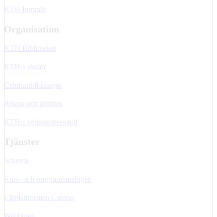
KTH Intranät
Organisation
KTH Biblioteket
KTH:s skolor
Centrumbildningar
Rektor och ledning
KTH:s verksamhetsstöd
Tjänster
Schema
Kurs- och programkatalogen
Lärplattformen Canvas
Webbmejl