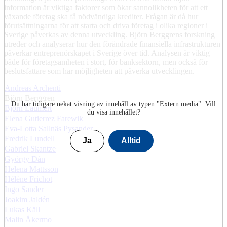
information är viktiga faktorer som ökar sannolikheten för att ett
växande företag ska få nödvändiga krediter. Frågan är då hur
förutsättningarna för att starta och driva företag i olika regioner i
Sverige påverkas av denna utveckling. Björn Berggrens forskning
utreder och analyserar hur den förändrade finansiella infrastrukturen
påverkar entreprenörskapet i Sverige över tid. Analysen är viktig
både för företagsamheten i stort, för banksektorn, men också för
beslutsfattare som har möjligheten att påverka utvecklingen.
Andreas Archenti
Björn Berggren
Du har tidigare nekat visning av innehåll av typen "
Extern media
". Vill
Björn Laumert
du visa innehållet?
Elena Gutierrez Farewik
Eva-Lotta Sallnäs Pysander
Fredrik Lundell
Ja
Alltid
Gabriel Skantze
György Dán
Helena Mattsson
Hélène Frichot
Ingo Sander
Joakim Jaldén
Lukas Käll
Malin Åkermo