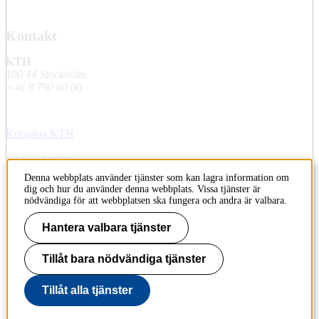
Kontakt
KTH
100 44 Stockholm
+46 8 790 60 00
Kontakta KTH
Jobba på KTH
Denna webbplats använder tjänster som kan lagra information om
Press och media
dig och hur du använder denna webbplats. Vissa tjänster är
nödvändiga för att webbplatsen ska fungera och andra är valbara.
Faktura och betalning KTH
Hantera valbara tjänster
Om KTH:s webbplatser
Tillåt bara nödvändiga tjänster
Tillgänglighetsredogörelse
Tillåt alla tjänster
Till sidans topp