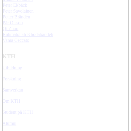
Peter Ekbäck
Peter Savolainen
Petter Brändén
Pär Olsson
Qi Zhou
Rahmatollah Khodabandeh
Vania Ceccato
KTH
Utbildning
Forskning
Samverkan
Om KTH
Student på KTH
Alumni