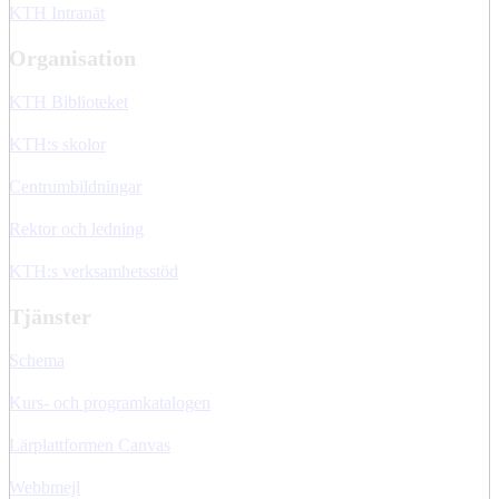
KTH Intranät
Organisation
KTH Biblioteket
KTH:s skolor
Centrumbildningar
Rektor och ledning
KTH:s verksamhetsstöd
Tjänster
Schema
Kurs- och programkatalogen
Lärplattformen Canvas
Webbmejl