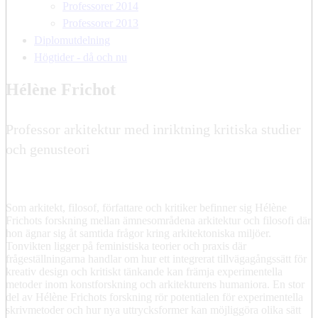
Professorer 2014
Professorer 2013
Diplomutdelning
Högtider - då och nu
Hélène Frichot
Professor arkitektur med inriktning kritiska studier
och genusteori
Som arkitekt, filosof, författare och kritiker befinner sig Hélène
Frichots forskning mellan ämnesområdena arkitektur och filosofi där
hon ägnar sig åt samtida frågor kring arkitektoniska miljöer.
Tonvikten ligger på feministiska teorier och praxis där
frågeställningarna handlar om hur ett integrerat tillvägagångssätt för
kreativ design och kritiskt tänkande kan främja experimentella
metoder inom konstforskning och arkitekturens humaniora. En stor
del av Hélène Frichots forskning rör potentialen för experimentella
skrivmetoder och hur nya uttrycksformer kan möjliggöra olika sätt