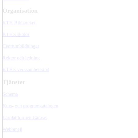
Organisation
KTH Biblioteket
KTH:s skolor
Centrumbildningar
Rektor och ledning
KTH:s verksamhetsstöd
Tjänster
Schema
Kurs- och programkatalogen
Lärplattformen Canvas
Webbmejl