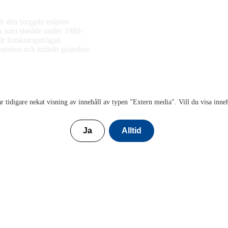
och den byggda miljöns
tik som skedde under 1980-
där forskningsfrågan
istorien och kritiskt granskas
r tidigare nekat visning av innehåll av typen "
Extern media
". Vill du visa inne
Ja
Alltid