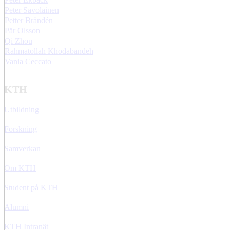
Peter Savolainen
Petter Brändén
Pär Olsson
Qi Zhou
Rahmatollah Khodabandeh
Vania Ceccato
KTH
Utbildning
Forskning
Samverkan
Om KTH
Student på KTH
Alumni
KTH Intranät