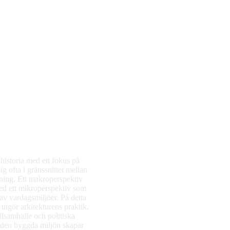
historia med ett fokus på
ig ofta i gränssnittet mellan
ning. Ett makroperspektiv
ed ett mikroperspektiv som
av vardagsmiljöer. På detta
utgör arkitekturens praktik.
ilsamhälle och politiska
r den byggda miljön skapar