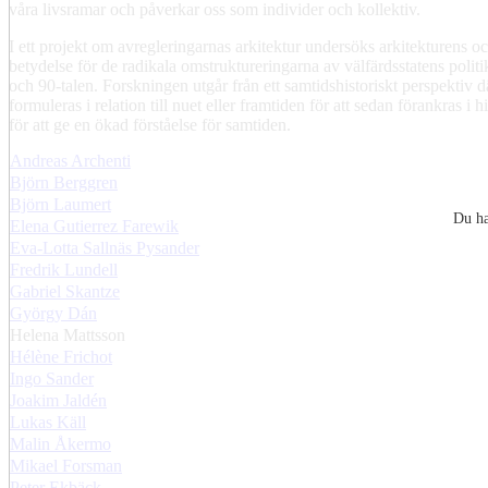
våra livsramar och påverkar oss som individer och kollektiv.
I ett projekt om avregleringarnas arkitektur undersöks arkitekturens 
betydelse för de radikala omstruktureringarna av välfärdsstatens poli
och 90-talen. Forskningen utgår från ett samtidshistoriskt perspektiv 
formuleras i relation till nuet eller framtiden för att sedan förankras i h
för att ge en ökad förståelse för samtiden.
Andreas Archenti
Björn Berggren
Björn Laumert
Du ha
Elena Gutierrez Farewik
Eva-Lotta Sallnäs Pysander
Fredrik Lundell
Gabriel Skantze
György Dán
Helena Mattsson
Hélène Frichot
Ingo Sander
Joakim Jaldén
Lukas Käll
Malin Åkermo
Mikael Forsman
Peter Ekbäck