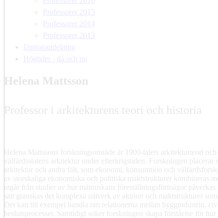
Professorer 2016
Professorer 2015
Professorer 2014
Professorer 2013
Diplomutdelning
Högtider - då och nu
Helena Mattsson
Professor i arkitekturens teori och historia
Helena Mattssons forskningsområde är 1900-talets arkitekturteori och 
välfärdsstatens arkitektur under efterkrigstiden. Forskningen placerar s
arkitektur och andra fält, som ekonomi, konsumtion och välfärdsforsk
av storskaliga ekonomiska och politiska maktstrukturer kombineras m
utgår från studier av hur människans föreställningsförmågor påverkas 
sätt granskas det komplexa nätverk av aktörer och maktstrukturer som 
Det kan till exempel handla om relationerna mellan byggindustrin, civ
beslutsprocesser. Samtidigt söker forskningen skapa förståelse för hu