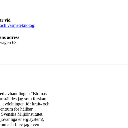
ar vid
 och värmeteknologi
ens adress
lvägen 68
 med avhandlingen "Biomass
anställdes jag som forskare
k, avdelningen för kraft- och
entrum för hållbar
venska Miljöinstitutet.
övänliga energisystem),
amma år blev jag även