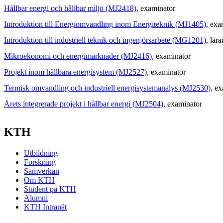
Hållbar energi och hållbar miljö (MJ2418)
, examinator
Introduktion till Energiomvandling inom Energiteknik (MJ1405)
, exa
Introduktion till industriell teknik och ingenjörsarbete (MG1201)
, lära
Mikroekonomi och energimarknader (MJ2416)
, examinator
Projekt inom hållbara energisystem (MJ2527)
, examinator
Termisk omvandling och industriell energisystemanalys (MJ2530)
, e
Årets integrerade projekt i hållbar energi (MJ2504)
, examinator
KTH
Utbildning
Forskning
Samverkan
Om KTH
Student på KTH
Alumni
KTH Intranät