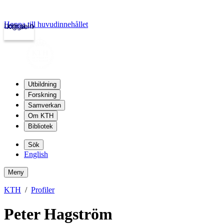
Hoppa till huvudinnehållet
Logga in
kth.se
Utbildning
Forskning
Samverkan
Om KTH
Bibliotek
Sök
English
Meny
KTH
Profiler
Peter Hagström