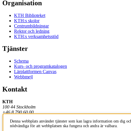
Organisation
KTH Biblioteket
KTH:s skolor
Centrumbildningar
Rektor och ledning
KTH:s verksamhetsstöd
Tjänster
Schema
Kurs- och programkatalogen
Lärplattformen Canvas
Webbmejl
Kontakt
KTH
100 44 Stockholm
+46 8 790 60 00
Denna webbplats använder tjänster som kan lagra information om dig och
Kontakta KTH
nödvändiga för att webbplatsen ska fungera och andra är valbara.
Jobba på KTH