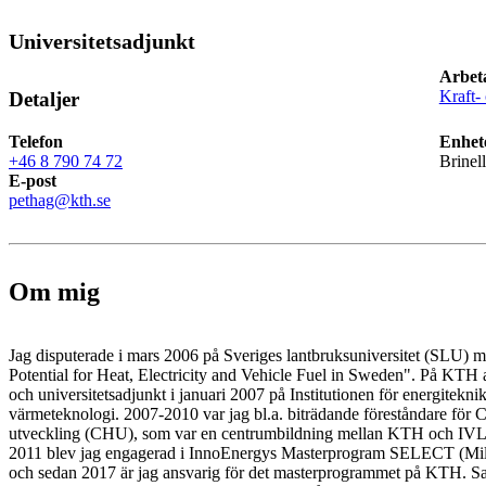
Universitetsadjunkt
Arbet
Kraft-
Detaljer
Telefon
Enhet
+46 8 790 74 72
Brinel
E-post
pethag@kth.se
Om mig
Jag disputerade i mars 2006 på Sveriges lantbruksuniversitet (SLU)
Potential for Heat, Electricity and Vehicle Fuel in Sweden". På KTH 
och universitetsadjunkt i januari 2007 på Institutionen för energitekni
värmeteknologi. 2007-2010 var jag bl.a. biträdande föreståndare för C
utveckling (CHU), som var en centrumbildning mellan KTH och IVL S
2011 blev jag engagerad i InnoEnergys Masterprogram SELECT (Milj
och sedan 2017 är jag ansvarig för det masterprogrammet på KTH. S