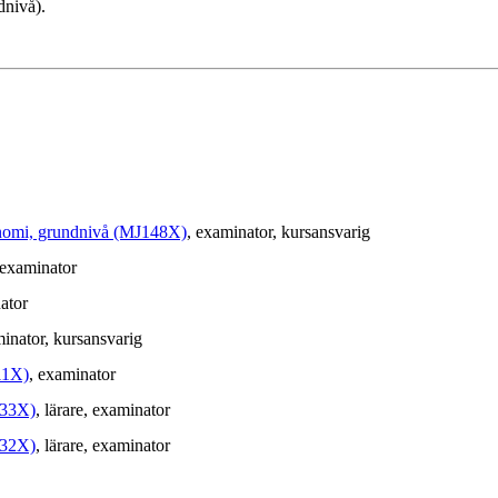
dnivå).
konomi, grundnivå (MJ148X)
, examinator
, kursansvarig
 examinator
ator
minator
, kursansvarig
11X)
, examinator
233X)
, lärare
, examinator
232X)
, lärare
, examinator