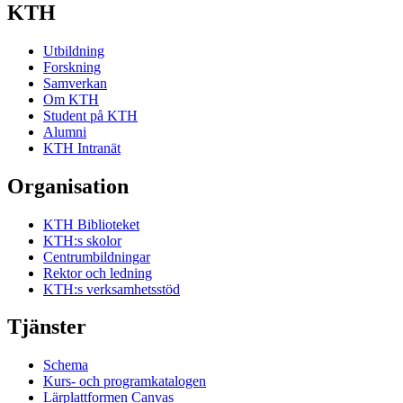
KTH
Utbildning
Forskning
Samverkan
Om KTH
Student på KTH
Alumni
KTH Intranät
Organisation
KTH Biblioteket
KTH:s skolor
Centrumbildningar
Rektor och ledning
KTH:s verksamhetsstöd
Tjänster
Schema
Kurs- och programkatalogen
Lärplattformen Canvas