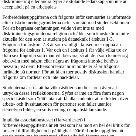
diskriminering eller andra typer av stötande ledarskap som inte är
acceptabelt på en arbetsplats.
Förberedelseuppgifterna och frågorna inför seminariet är utformade
efter diskrimineringsgrunderna och i samråd med studentsektionen.
För att begränsa omfattningen valde vi att inte ta med
diskrimineringsgrunderna religion och ålder som kanske är mindre
aktuella för den som är student på datateknik i årskurs 1-3.
Frågorna för årskurs 2-3 är som vanligt i kursen mer öppna än
frågorna för årskurs 1. Var och en i årskurs 1 får välja vilka tre av
dom sex frågorna som man vill besvara, så att den som känner sig
obekväm med någon eller några av frågorna inte ska behöva
besvara just dem. Eftersom temat är minoriteter så är frågorna
inriktade på normer. För att få en mer positiv diskussion handlar
frågorna om fördelar och inte nackdelar.
Studenterna är fria att ha vilka åsikter som helst och även att
uttrycka dessa i reflektionerna. Syftet är inte att föra fram någon
speciell åsikt som “rätt” utan att få alla studenter att reflektera över
arbets- och livssituationen för personer som faller utanför
stereotypa bilder; en sorts övning i empatiskt tänkande.
Implicita associationstestet (Harvardtestet) i
förberedelseuppgifterna är ett test som har mött en hel del kritik för
brister i tillförlitlighet och pålitlighet. Därför borde uppgiften att