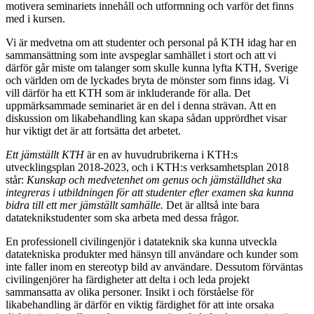
motivera seminariets innehåll och utformning och varför det finns
med i kursen.
Vi är medvetna om att studenter och personal på KTH idag har en
sammansättning som inte avspeglar samhället i stort och att vi
därför går miste om talanger som skulle kunna lyfta KTH, Sverige
och världen om de lyckades bryta de mönster som finns idag. Vi
vill därför ha ett KTH som är inkluderande för alla. Det
uppmärksammade seminariet är en del i denna strävan. Att en
diskussion om likabehandling kan skapa sådan upprördhet visar
hur viktigt det är att fortsätta det arbetet.
Ett jämställt KTH
är en av huvudrubrikerna i KTH:s
utvecklingsplan 2018-2023, och i KTH:s verksamhetsplan 2018
står:
Kunskap och medvetenhet om genus och jämställdhet ska
integreras i utbildningen för att studenter efter examen ska kunna
bidra till ett mer jämställt samhälle.
Det är alltså inte bara
datateknikstudenter som ska arbeta med dessa frågor.
En professionell civilingenjör i datateknik ska kunna utveckla
datatekniska produkter med hänsyn till användare och kunder som
inte faller inom en stereotyp bild av användare. Dessutom förväntas
civilingenjörer ha färdigheter att delta i och leda projekt
sammansatta av olika personer. Insikt i och förståelse för
likabehandling är därför en viktig färdighet för att inte orsaka