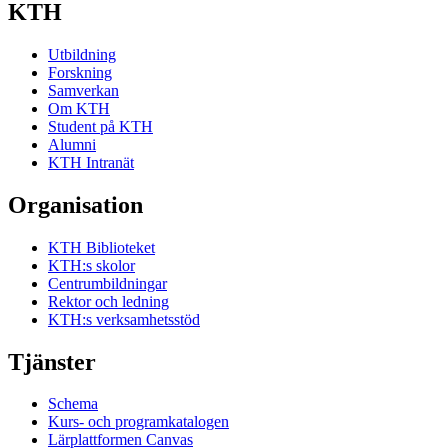
KTH
Utbildning
Forskning
Samverkan
Om KTH
Student på KTH
Alumni
KTH Intranät
Organisation
KTH Biblioteket
KTH:s skolor
Centrumbildningar
Rektor och ledning
KTH:s verksamhetsstöd
Tjänster
Schema
Kurs- och programkatalogen
Lärplattformen Canvas