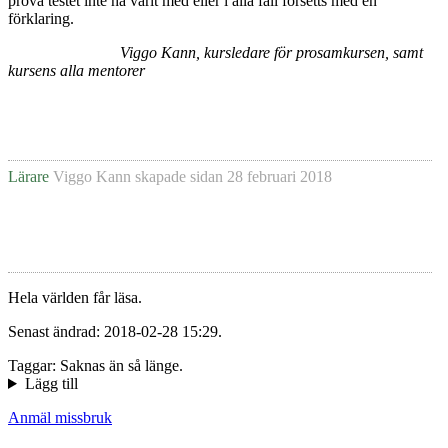
pröva testet inte ha varit med eller i alla fall försetts med en
förklaring.
Viggo Kann, kursledare för prosamkursen, samt
kursens alla mentorer
Lärare
Viggo Kann
skapade sidan
28 februari 2018
Hela världen får läsa.
Senast ändrad: 2018-02-28 15:29.
Taggar: Saknas än så länge.
Lägg till
Anmäl missbruk