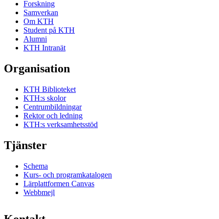
Forskning
Samverkan
Om KTH
Student på KTH
Alumni
KTH Intranät
Organisation
KTH Biblioteket
KTH:s skolor
Centrumbildningar
Rektor och ledning
KTH:s verksamhetsstöd
Tjänster
Schema
Kurs- och programkatalogen
Lärplattformen Canvas
Webbmejl