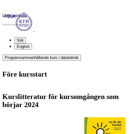
Logga in
kth.se
Sök
English
Programsammanhållande kurs i datateknik
Före kursstart
Kurslitteratur för kursomgången som
börjar 2024