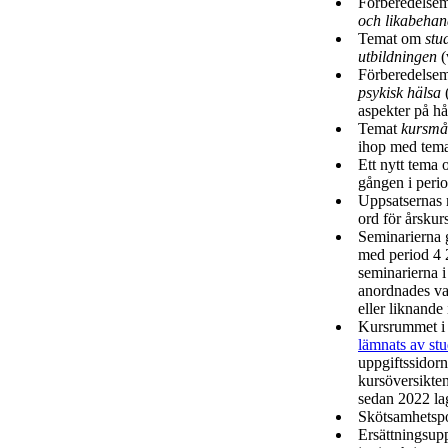
Förberedelsema
och likabehan
Temat om
stu
utbildningen
(
Förberedelsema
psykisk hälsa
(
aspekter på hå
Temat
kursmål
ihop med tem
Ett nytt tema
gången i peri
Uppsatsernas
ord för årskur
Seminarierna 
med period 4 
seminarierna 
anordnades va
eller liknande
Kursrummet i 
lämnats av st
uppgiftssidorn
kursöversikten 
sedan 2022 lagt
Skötsamhetspo
Ersättningsupp