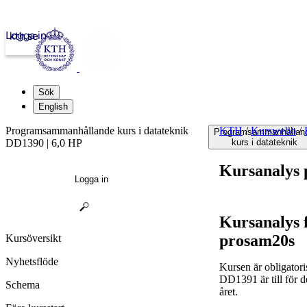
Logga in
kth.se
Sök
English
Programsammanhållande kurs i datateknik
KTH
/
Kurswebb
/
Programsammanhållan
DD1390 | 6,0 HP
kurs i datateknik
Kursanalys
Logga in
Kursanalys 
prosam20s
Kursöversikt
Nyhetsflöde
Kursen är obligatori
DD1391 är till för d
Schema
året.