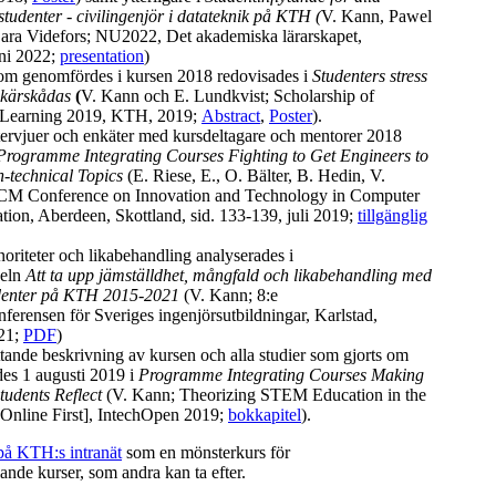
tudenter - civilingenjör i datateknik på KTH (
V. Kann, Pawel
ra Videfors;
NU2022, Det akademiska lärarskapet,
ni 2022;
presentation
)
som genomfördes i kursen 2018 redovisades i
Studenters stress
skärskådas
(
V. Kann och E. Lundkvist; Scholarship of
 Learning 2019, KTH, 2019;
Abstract
,
Poster
).
ntervjuer och enkäter med kursdeltagare och mentorer 2018
Programme Integrating Courses Fighting to Get Engineers to
n-technical Topics
(E. Riese, E., O. Bälter, B. Hedin, V.
CM Conference on Innovation and Technology in Computer
tion, Aberdeen, Skottland, sid
. 133-139, juli 2019;
tillgänglig
oriteter och likabehandling analyserades i
eln
Att ta upp jämställdhet, mångfald och likabehandling med
udenter på KTH 2015-2021
(V. Kann; 8:e
ferensen för Sveriges ingenjörsutbildningar, Karlstad,
21;
PDF
)
ande beskrivning av kursen och alla studier som gjorts om
des 1 augusti 2019 i
Programme Integrating Courses Making
tudents Reflect
(V. Kann; Theorizing STEM Education in the
[Online First], IntechOpen 2019;
bokkapitel
).
på KTH:s intranät
som en mönsterkurs för
de kurser, som andra kan ta efter.