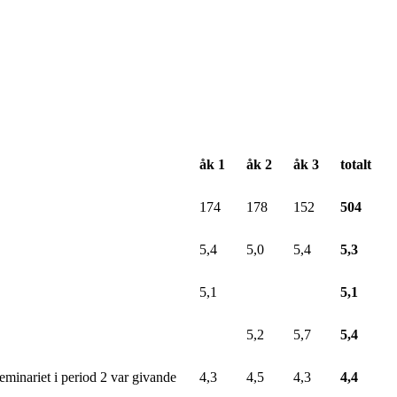
åk 1
åk 2
åk 3
totalt
174
178
152
504
5,4
5,0
5,4
5,3
5,1
5,1
5,2
5,7
5,4
seminariet i period 2 var givande
4,3
4,5
4,3
4,4