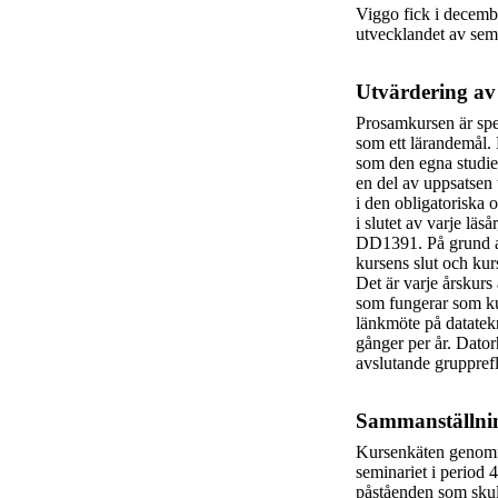
Viggo fick i
decemb
utvecklandet av sem
Utvärdering av
Prosamkursen är spe
som ett lärandemål. 
som den egna studiei
en del av uppsatsen 
i den obligatoriska 
i slutet av varje lä
DD1391. På grund av
kursens slut och kur
Det är varje årskur
som fungerar som ku
länkmöte på datatek
gånger per år. Dator
avslutande grupprefl
Sammanställnin
Kursenkäten genomfö
seminariet i period 
påståenden som skul