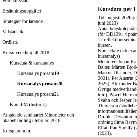
Före kursstart
Kursdata per 1 
Ersättningsuppgifter
Tid: augusti 2020-ju
Strategier för lärande
juni 2023)
Antal högskolepoäng:
Valstatistik
(för DD1391 4 poäng,
12 reflektionsseminar
Ordlista
kursen.
Kursledare och exa
Kursutveckling till 2018
kursanalys)
Mentorer: Johan Kar
Kursdata & kursanalys
Bälter, Mårten Björ
Marcus Dicander, D
Kursanalys prosam19
2021), Per Austrin 
2023), Alexander Ba
Kursanalys prosam20
Övriga medverkande
Kursanalys prosam21
info), Pawel Herman
Svahn och Jesper Jer
Kurs-PM (historik)
Thuresson (studiebe
informationstillfäl
Angående seminariet Minoriteter och
Drobin. Dessutom har
likabehandling i februari 2018
ordning
Sima Bayman
Effati från Spotify (
Kursplan m.m.
(2023).