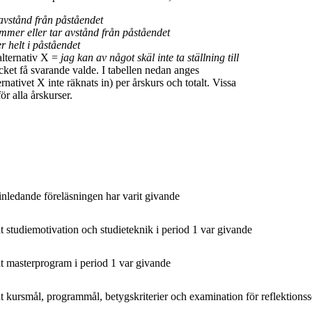
t avstånd från påståendet
mmer eller tar avstånd från påståendet
r helt i påståendet
alternativ X =
jag kan av något skäl inte ta ställning till
ket få svarande valde. I tabellen nedan anges
rnativet X inte räknats in) per årskurs och totalt. Vissa
ör alla årskurser.
 inledande föreläsningen har varit givande
at studiemotivation och studieteknik i period 1 var givande
at masterprogram i period 1 var givande
at
kursmål, programmål, betygskriterier och examination
för reflektions