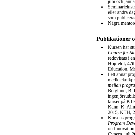
juni och januar
Seminarieinstr
eller andra da
som publicera
Några mentorer
Publikationer 
Kursen har stu
Course for St
redovisats i 
Högfeldt; 47
Education, Me
I ett annat pr
medieteknikpr
mellan progr
Berglund, B. 
ingenjörsutbi
kurser på KT
Kann, K. Almg
2015, KTH, 
Kursens progr
Program Dev
on Innovation
Cypern, juli 