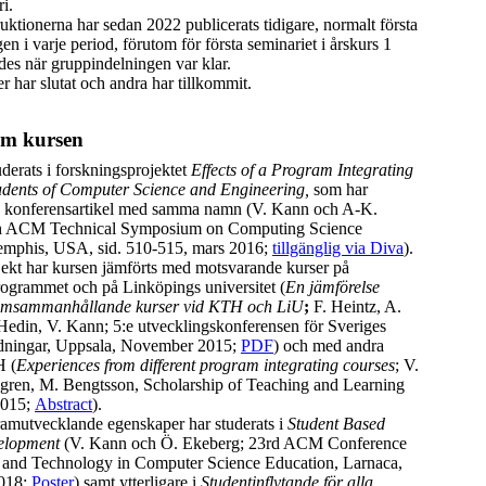
i.
uktionerna har sedan 2022 publicerats tidigare, normalt första
gen i varje period, förutom för första seminariet i årskurs 1
des när gruppindelningen var klar.
 har slutat och andra har tillkommit.
om kursen
derats i forskningsprojektet
Effects of a Program Integrating
udents of Computer Science and Engineering,
som har
en konferensartikel med samma namn (V. Kann och A-K.
th ACM Technical Symposium on Computing Science
mphis, USA, sid. 510-515, mars 2016;
tillgänglig via Diva
).
ojekt har kursen jämförts med motsvarande kurser på
ogrammet och på Linköpings universitet (
En jämförelse
amsammanhållande kurser vid KTH och LiU
;
F. Heintz, A.
Hedin, V. Kann; 5:e utvecklingskonferensen för Sveriges
ldningar, Uppsala, November 2015;
PDF
) och med andra
H (
Experiences from different program integrating courses
;
V.
ren, M. Bengtsson, Scholarship of Teaching and Learning
2015;
Abstract
).
amutvecklande egenskaper har studerats i
Student Based
elopment
(V. Kann och Ö. Ekeberg; 23rd ACM Conference
 and Technology in Computer Science Education, Larnaca,
2018;
Poster
) samt ytterligare i
Studentinflytande för alla