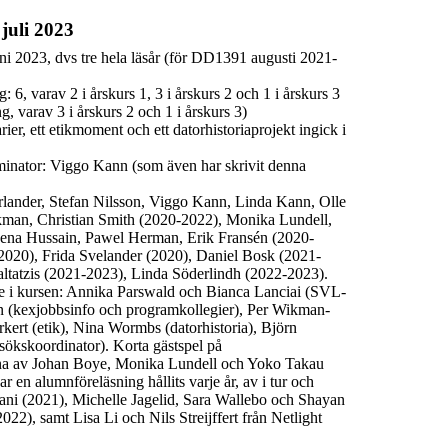
juli 2023
ni 2023, dvs tre hela läsår
(för DD1391 augusti 2021-
 6, varav 2 i årskurs 1, 3 i årskurs 2 och 1 i årskurs 3
 varav 3 i årskurs 2 och 1 i årskurs 3)
ier, ett etikmoment och ett datorhistoriaprojekt ingick i
minator: Viggo Kann
(som även har skrivit denna
lander, Stefan Nilsson, Viggo Kann, Linda Kann, Olle
kman, Christian Smith (2020-2022), Monika Lundell,
ena Hussain, Pawel Herman, Erik Fransén (2020-
(2020), Frida Svelander (2020), Daniel Bosk (2021-
ltatzis (2021-2023), Linda Söderlindh (2022-2023).
 i kursen: Annika Parswald och Bianca Lanciai (SVL-
 (kexjobbsinfo och programkollegier), Per Wikman-
kert (etik), Nina Wormbs (datorhistoria), Björn
sökskoordinator). Korta gästspel på
lena av Johan Boye, Monika Lundell och Yoko Takau
 en alumnföreläsning hållits varje år, av i tur och
i (2021), Michelle Jagelid, Sara Wallebo och Shayan
2022), samt Lisa Li och Nils Streijffert från Netlight