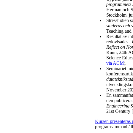
programmets s
Herman och Sa
Stockholm, ju
Stresstudien 
studeras och 
Teaching and
Resultat av i
redovisades i
Reflect on No
Kann; 24th A
Science Educa
via ACM
).
Seminariet min
konferensartik
datateknikst
utvecklingskon
November 20
En sammanfatt
den publicera
Engineering S
21st Century 
Kursen presenteras 
programsammanhållan