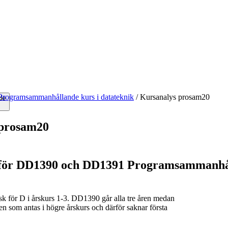
Programsammanhållande kurs i datateknik
/
Kursanalys prosam20
de
 prosam20
för DD1390 och DD1391 Programsammanhåll
sk för D i årskurs 1-3. DD1390 går alla tre åren medan
en som antas i högre årskurs och därför saknar första