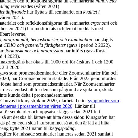
terialet och reflektionsfrågorna till seminarierna
minoriteter
dling
reviderades (våren 2021) .
dentinflytande
har flyttats till seminariet om
kvalitet i
våren 2021).
terialet och reflektionsfrågorna till seminariet
ergonomi och
hösten 2021) har modifierats och temat breddats med
llbart leverne.
, programmål, betygskriterier och examination
har slagits
at
CDIO och generella färdigheter
(gavs i period 2 2022).
 om
förkunskaper och progression
har införs (gavs första
od 4 2023).
maxordgräns har ökats till 1000 ord för årskurs 1 och 1200
s 2-3 2020.
gavs som promenadseminarier eller Zoomseminarier från och
2020, när Coronaepidemin startade. Från 2022 genomfördes
i första hand som promenadseminarier. När Zoomseminarier
r dessa endast till för den som på grund av sjukdom, skada
 inte kunde delta i promenadseminariet.
Canvas fick ny struktur 2020, utarbetad efter
synpunkter som
udenterna i prosamenkäten våren 2020
. Länkar till
a för seminarier och uppsatser läggs sedan 2021 in i
så att det ska bli lättare att hitta dessa sidor. Kursgrafen har
s på en egen sida i kursrummet så att den är lätt att hitta.
äng bytte 2021 namn till
betygspoäng
.
gifter för missade seminarier hanteras sedan 2021 samlat i