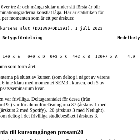
ver tre år och många slutar under sitt första år blir
minationsgraderna konstlat låga. Här är statistiken för
per momenten som är ett per årskurs:
kursens slut (DD1390+DD1391), 1 juli 2023

 Betygsfördelning                              Medelbety
  

 1+0 x E   0+0 x D  0+3 x C  4+2 x B  120+7 x A    4,9
ma som förra året.
terna på slutet av kursen (som deltog i något av vårens
st 6 inte klara med momentet SEM3 i kursen, och 5 av
ppsats/seminarium kvar.
 var frivilliga. Deltagarantalet för dessa (från
19s) var för alumnföreläsningarna 87 (årskurs 1 med
årskurs 2 med Spotify), 20 (årskurs 3 med Netlight).
m deltog i det frivilliga studiebesöket i årskurs 3.
rda till kursomgången prosam20