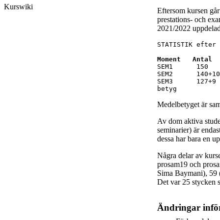
Kurswiki
Eftersom kursen går ö
prestations- och exa
2021/2022 uppdelad 
STATISTIK efter 
Moment   Antal  
SEM1      150

SEM2      140+10
SEM3      127+9

betyg           
Medelbetyget är sam
Av dom aktiva studen
seminarier) är enda
dessa har bara en u
Några delar av kursen
prosam19 och prosam
Sima Baymani), 59 (
Det var 25 stycken so
Ändringar infö