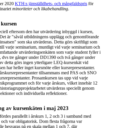
er 2020
KTH:s jämställdhets- och mångfaldspris
för
inariet
minoriteter och likabehandling
.
 kursen
ciell eftersom den har utvärdering inbyggd i kursen,
Det är "
såväl utbildningens upplägg och genomförande
nsatsen" som ska utvärderas. Detta görs skriftligt som
till varje seminarium, muntligt vid varje seminarium och
omfattande utvärderingsenkäten som varje student fyller i
sår, dvs tre gånger under DD1390 och två gånger under
 detta görs ingen ytterligare LEQ-kursenkät vid
sen har heller inget kursmöte eller kursrepresentanter.
s årskursrepresentanter tillsammans med PAS och SNO
rsrepresentanter. Prosamkursen tas upp vid varje
nikprogrammet och för varje årskurs, vilket innebär 12
historiagrupprojektarbetet utvärderas speciellt genom
ektioner och individuella reflektioner.
g av kursenkäten i maj 2023
rdes parallellt i årskurs 1, 2 och 3 i samband med
4 och var obligatorisk. Dom flesta frågorna var
le besvaras på en skala mellan 1 och 7, där