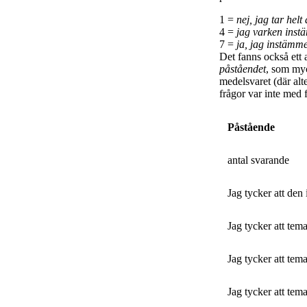
1 =
nej, jag tar hel
4 =
jag varken instä
7 =
ja, jag instämme
Det fanns också ett 
påståendet
, som myc
medelsvaret (där alte
frågor var inte med f
Påstående
antal svarande
Jag tycker att den
Jag tycker att tem
Jag tycker att tem
Jag tycker att tem