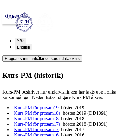
Logga in
kth.se
Sök
English
Programsammanhållande kurs i datateknik
Kurs-PM (historik)
Kurs-PM beskriver hur undervisningen har lagts upp i olika
kursomgångar. Nedan listas tidigare Kurs-PM årsvis:
Kurs-PM för prosam19
, hösten 2019
Kurs-PM för prosam18s
, hösten 2019 (DD1391)
Kurs-PM för prosam18
, hösten 2018
Kurs-PM för prosam17s
, hösten 2018 (DD1391)
Kurs-PM för prosam17
, hösten 2017
Kurs-PM för prosam16
, hösten 2016