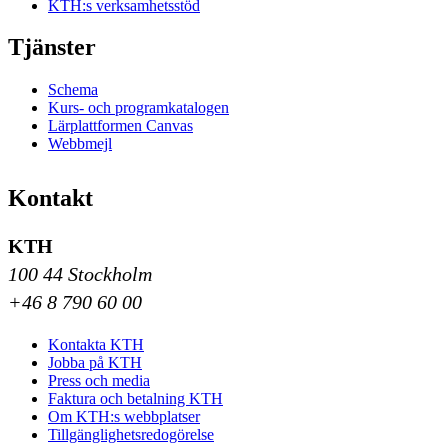
KTH:s verksamhetsstöd
Tjänster
Schema
Kurs- och programkatalogen
Lärplattformen Canvas
Webbmejl
Kontakt
KTH
100 44 Stockholm
+46 8 790 60 00
Kontakta KTH
Jobba på KTH
Press och media
Faktura och betalning KTH
Om KTH:s webbplatser
Tillgänglighetsredogörelse