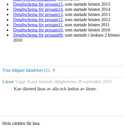
Detaljschema för prosam15
, som startade hösten 2015
Detaljschema för prosam14
, som startade hösten 2014
Detaljschema för prosam13
, som startade hösten 2013
Detaljschema för prosam12
, som startade hösten 2012
Detaljschema för prosam11
, som startade hösten 2011
Detaljschema för prosam10
, som startade hösten 2010
Detaljschema för prosam09
, som startade i årskurs 2 hösten
2010
Visa tidigare händelser (
1
)
Lärare
Viggo Kann
ändrade rättigheterna
29 september 2016
Kan därmed läsas av alla och ändras av lärare.
Hela världen får läsa.