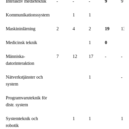
Interaktiv medieteknik
-
-
-
9
9
Kommunikationssystem
1
1
Maskininlärning
2
4
2
19
13
Medicinsk teknik
1
0
Människa-
7
12
17
-
-
datorinteraktion
Nätverkstjänster och
1
-
system
Programvaruteknik för
distr. system
Systemteknik och
1
1
1
robotik