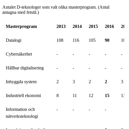
Antalet D-teknologer som valt olika masterprogram. (Antal
antagna med fetstil.)
Masterprogram
2013
2014
2015
2016
201
Datalogi
108
116
105
90
108
Cybersäkerhet
-
-
-
-
-
Hållbar digitalisering
-
-
-
-
-
Inbyggda system
2
3
2
2
3
Industriell ekonomi
8
11
12
15
13
Information och
-
-
-
-
nätverksteknologi