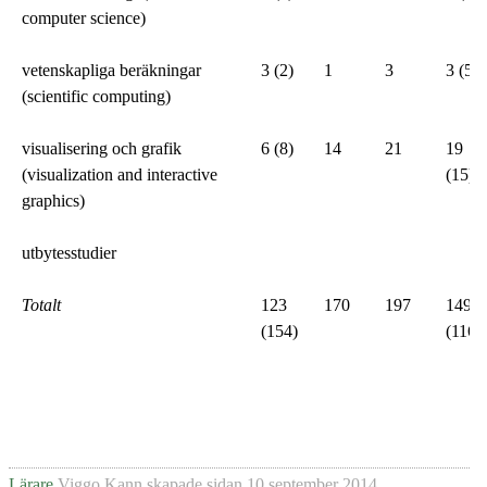
computer science)
vetenskapliga beräkningar
3 (2)
1
3
3 (5)
(scientific computing)
visualisering och grafik
6 (8)
14
21
19
(visualization and interactive
(15)
graphics)
utbytesstudier
Totalt
123
170
197
149
(154)
(116)
Lärare
Viggo Kann
skapade sidan
10 september 2014