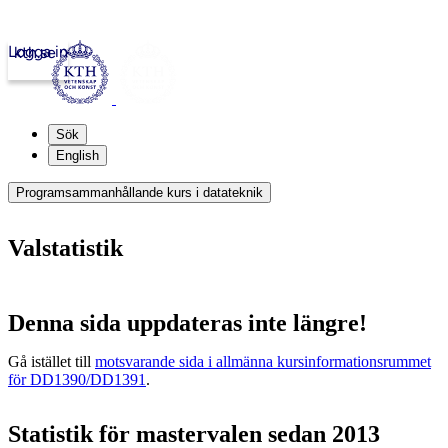
Logga in
kth.se
Sök
English
Programsammanhållande kurs i datateknik
Valstatistik
Denna sida uppdateras inte längre!
Gå istället till
motsvarande sida i allmänna kursinformationsrummet
för DD1390/DD1391
.
Statistik för mastervalen sedan 2013