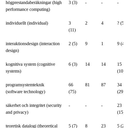
högprestandaberäkningar (high
3 (3)
-
-
-
performance computing)
individuellt (individual)
3
2
4
? (5)
(11)
interaktionsdesign (interaction
2 (5)
9
1
9 (4)
design)
kognitiva system (cognitive
6 (3)
14
14
15
systems)
(10)
programsystemteknik
66
81
87
34
(software technology)
(75)
(29)
säkerhet och integritet (security
-
-
-
23
and privacy)
(15)
teoretisk datalogi (theoretical
5 (7)
8
23
5 (2)