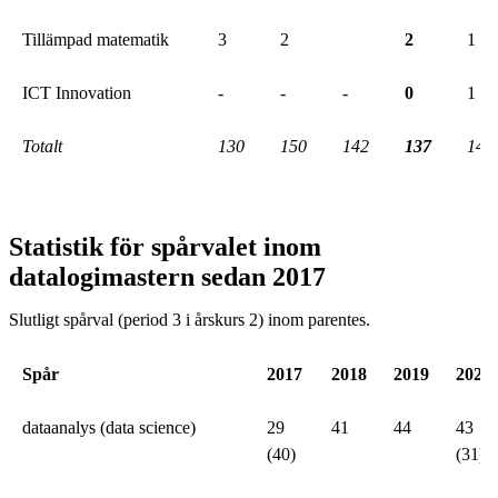
Tillämpad matematik
3
2
2
1
ICT Innovation
-
-
-
0
1
Totalt
130
150
142
137
149
Statistik för spårvalet inom
datalogimastern sedan 2017
Slutligt spårval (period 3 i årskurs 2) inom parentes.
Spår
2017
2018
2019
2020
dataanalys (data science)
29
41
44
43
(40)
(31)