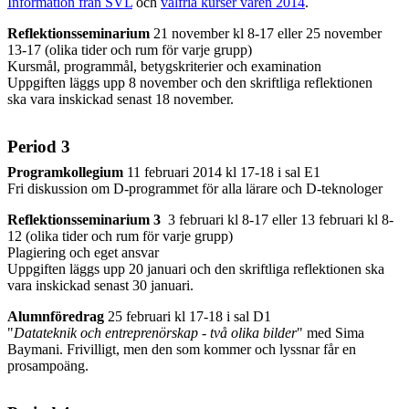
Information från SVL
och
valfria kurser våren 2014
.
Reflektionsseminarium
21 november kl 8-17 eller 25 november
13-17 (olika tider och rum för varje grupp)
Kursmål, programmål, betygskriterier och examination
Uppgiften läggs upp 8 november och den skriftliga reflektionen
ska vara inskickad senast 18 november.
Period 3
Programkollegium
11 februari 2014 kl 17-18 i sal E1
Fri diskussion om D-programmet för alla lärare och D-teknologer
Reflektionsseminarium 3
3 februari kl 8-17 eller 13 februari kl 8-
12 (olika tider och rum för varje grupp)
Plagiering och eget ansvar
Uppgiften läggs upp 20 januari och den skriftliga reflektionen ska
vara inskickad senast 30 januari.
Alumnföredrag
25 februari kl 17-18 i sal D1
"
Datateknik och entreprenörskap - två olika bilder
" med Sima
Baymani. Frivilligt, men den som kommer och lyssnar får en
prosampoäng.