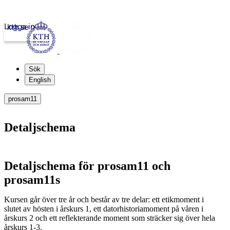
Logga in
kth.se
Sök
English
prosam11
Detaljschema
Detaljschema för prosam11 och
prosam11s
Kursen går över tre år och består av tre delar: ett etikmoment i
slutet av hösten i årskurs 1, ett datorhistoriamoment på våren i
årskurs 2 och ett reflekterande moment som sträcker sig över hela
årskurs 1-3.