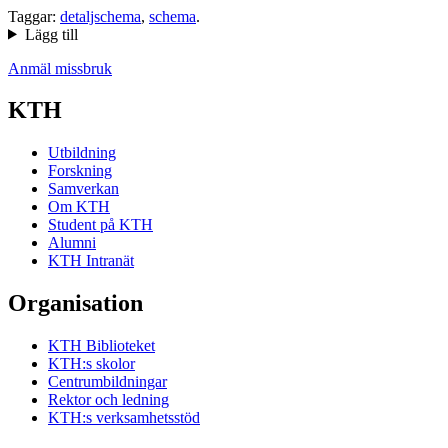
Taggar:
detaljschema
,
schema
.
Lägg till
Anmäl missbruk
KTH
Utbildning
Forskning
Samverkan
Om KTH
Student på KTH
Alumni
KTH Intranät
Organisation
KTH Biblioteket
KTH:s skolor
Centrumbildningar
Rektor och ledning
KTH:s verksamhetsstöd