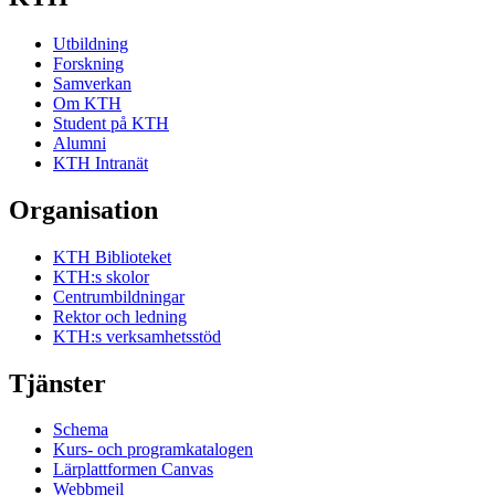
Utbildning
Forskning
Samverkan
Om KTH
Student på KTH
Alumni
KTH Intranät
Organisation
KTH Biblioteket
KTH:s skolor
Centrumbildningar
Rektor och ledning
KTH:s verksamhetsstöd
Tjänster
Schema
Kurs- och programkatalogen
Lärplattformen Canvas
Webbmejl