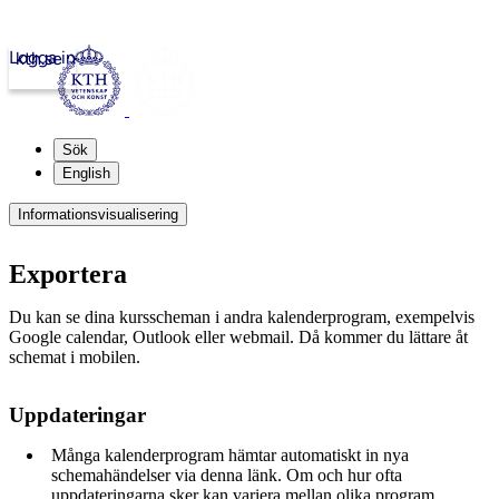
Logga in
kth.se
Sök
English
Informationsvisualisering
Exportera
Du kan se dina kursscheman i andra kalenderprogram, exempelvis
Google calendar, Outlook eller webmail. Då kommer du lättare åt
schemat i mobilen.
Uppdateringar
Många kalenderprogram hämtar automatiskt in nya
schemahändelser via denna länk. Om och hur ofta
uppdateringarna sker kan variera mellan olika program.