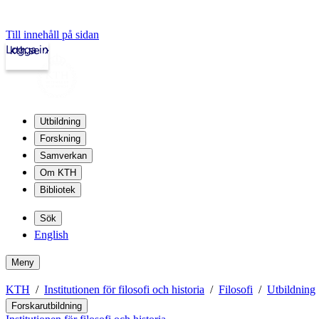
Till innehåll på sidan
Logga in
kth.se
Utbildning
Forskning
Samverkan
Om KTH
Bibliotek
Sök
English
Meny
KTH
Institutionen för filosofi och historia
Filosofi
Utbildning
Forskarutbildning