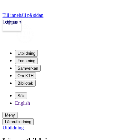
Till innehåll på sidan
Logga in
kth.se
Utbildning
Forskning
Samverkan
Om KTH
Bibliotek
Sök
English
Meny
Lärarutbildning
Utbildning