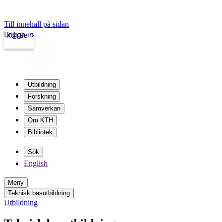
Till innehåll på sidan
Logga in
kth.se
Utbildning
Forskning
Samverkan
Om KTH
Bibliotek
Sök
English
Meny
Teknisk basutbildning
Utbildning