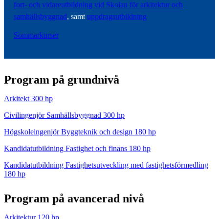
fort- och vidareutbildning vid Skolan för arkitektur och
samhällsbyggnad
, samt
uppdragsutbildning
Sommarkurser
Program på grundnivå
Arkitekt 300 hp
Civilingenjör Samhällsbyggnad 300 hp
Högskoleingenjör Byggteknik och design 180 hp
Kandidatutbildning Fastighet och finans 180 hp
Kandidatutbildning Fastighetsutveckling med fastighetsförmedling
180 hp
Program på avancerad nivå
Arkitektur 120 hp