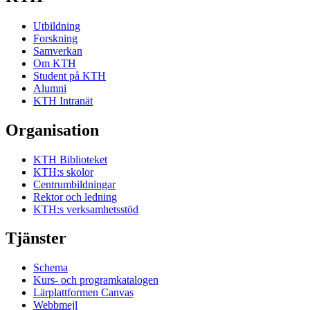
Utbildning
Forskning
Samverkan
Om KTH
Student på KTH
Alumni
KTH Intranät
Organisation
KTH Biblioteket
KTH:s skolor
Centrumbildningar
Rektor och ledning
KTH:s verksamhetsstöd
Tjänster
Schema
Kurs- och programkatalogen
Lärplattformen Canvas
Webbmejl