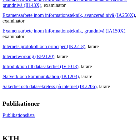
grundnivå (II143X)
, examinator
Examensarbete inom informationsteknik, avancerad nivå (IA250X)
,
examinator
Examensarbete inom informationsteknik, grundnivå (IA150X)
,
examinator
Internets protokoll och principer (IK2218)
, lärare
Internetworking (EP2120)
, lärare
Introduktion till datasäkerhet (IV1013)
, lärare
Nätverk och kommunikation (IK1203)
, lärare
Säkerhet och datasekretess på internet (IK2206)
, lärare
Publikationer
Publikationslista
KTH