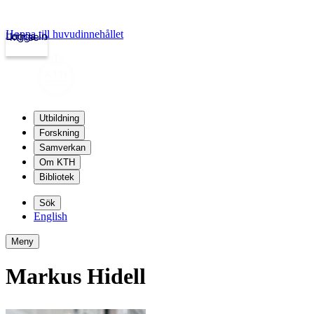
Hoppa till huvudinnehållet
Logga in
kth.se
Utbildning
Forskning
Samverkan
Om KTH
Bibliotek
Sök
English
Meny
Markus Hidell