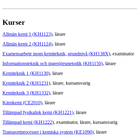
Kurser
Allmän kemi 1 (KH1123)
, lärare
Allmän kemi 2 (KH1124)
, lärare
Examensarbete inom kemiteknik, grundnivå (KH138X)
, examinator
Informationsteknik och ingenjörsmetodik (KH1150)
, lärare
Kemiteknik 1 (KH1130)
, lärare
Kemiteknik 2 (KH1231)
, lärare
, kursansvarig
Kemiteknik 3 (KH1332)
, lärare
Kärnkemi (CE2010)
, lärare
Tillämpad fysikalisk kemi (KH1221)
, lärare
Tillämpad kemi (KH1222)
, examinator
, lärare
, kursansvarig
Transportprocesser i kemiska system (KE1090)
, lärare