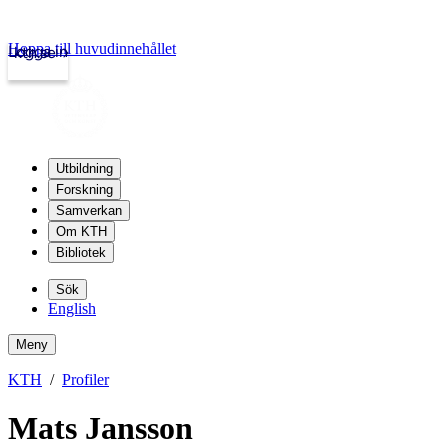
Hoppa till huvudinnehållet
Logga in
kth.se
Utbildning
Forskning
Samverkan
Om KTH
Bibliotek
Sök
English
Meny
KTH
Profiler
Mats Jansson