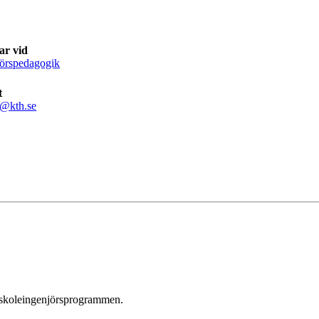
ar vid
jörspedagogik
t
a@kth.se
högskoleingenjörsprogrammen.