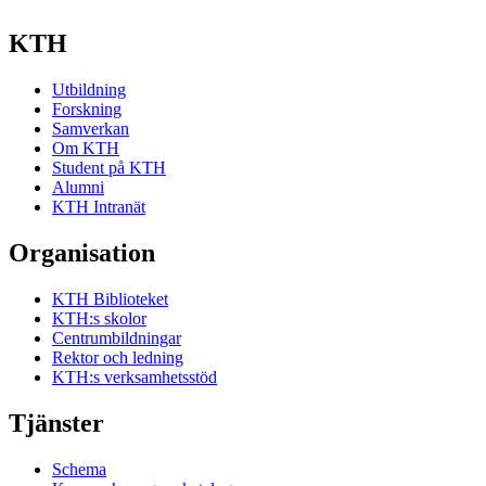
KTH
Utbildning
Forskning
Samverkan
Om KTH
Student på KTH
Alumni
KTH Intranät
Organisation
KTH Biblioteket
KTH:s skolor
Centrumbildningar
Rektor och ledning
KTH:s verksamhetsstöd
Tjänster
Schema