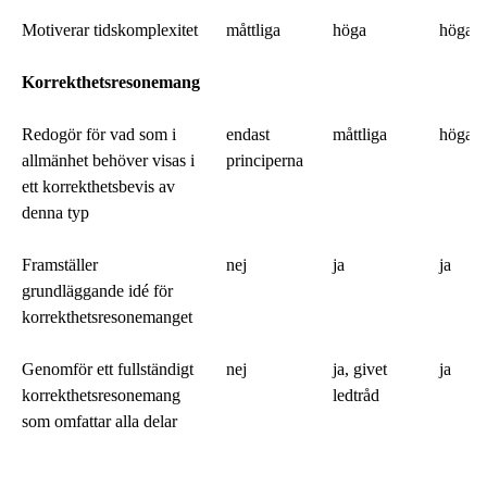
Motiverar tidskomplexitet
måttliga
höga
höga
Korrekthetsresonemang
Redogör för vad som i
endast
måttliga
höga
allmänhet behöver visas i
principerna
ett korrekthetsbevis av
denna typ
Framställer
nej
ja
ja
grundläggande idé för
korrekthetsresonemanget
Genomför ett fullständigt
nej
ja, givet
ja
korrekthetsresonemang
ledtråd
som omfattar alla delar