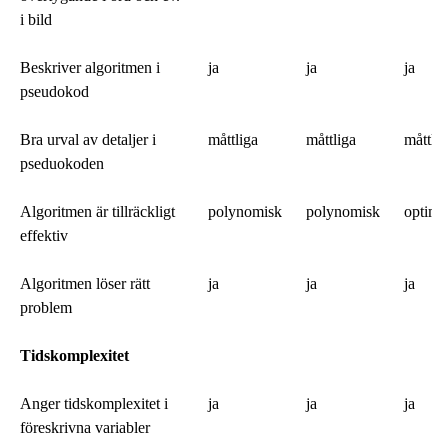
i bild
Beskriver algoritmen i
ja
ja
ja
pseudokod
Bra urval av detaljer i
måttliga
måttliga
måttlig
pseduokoden
Algoritmen är tillräckligt
polynomisk
polynomisk
optima
effektiv
Algoritmen löser rätt
ja
ja
ja
problem
Tidskomplexitet
Anger tidskomplexitet i
ja
ja
ja
föreskrivna variabler