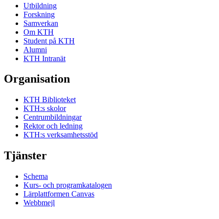
Utbildning
Forskning
Samverkan
Om KTH
Student på KTH
Alumni
KTH Intranät
Organisation
KTH Biblioteket
KTH:s skolor
Centrumbildningar
Rektor och ledning
KTH:s verksamhetsstöd
Tjänster
Schema
Kurs- och programkatalogen
Lärplattformen Canvas
Webbmejl