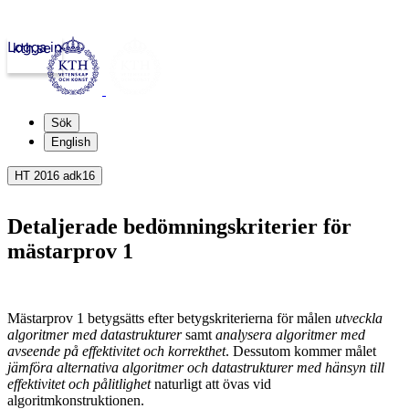
Logga in
kth.se
Sök
English
HT 2016 adk16
Detaljerade bedömningskriterier för
mästarprov 1
Mästarprov 1 betygsätts efter betygskriterierna för målen
utveckla
algoritmer med datastrukturer
samt
analysera algoritmer med
avseende på effektivitet och korrekthet
. Dessutom kommer målet
jämföra alternativa algoritmer och datastrukturer med hänsyn till
effektivitet och pålitlighet
naturligt att övas vid
algoritmkonstruktionen.