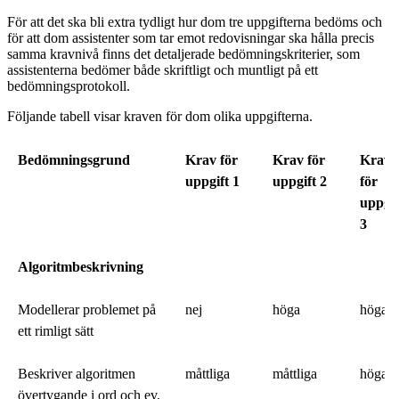
För att det ska bli extra tydligt hur dom tre uppgifterna bedöms och
för att dom assistenter som tar emot redovisningar ska hålla precis
samma kravnivå finns det detaljerade bedömningskriterier, som
assistenterna bedömer både skriftligt och muntligt på ett
bedömningsprotokoll.
Följande tabell visar kraven för dom olika uppgifterna.
Bedömningsgrund
Krav för
Krav för
Krav
uppgift 1
uppgift 2
för
uppgif
3
Algoritmbeskrivning
Modellerar problemet på
nej
höga
höga
ett rimligt sätt
Beskriver algoritmen
måttliga
måttliga
höga
övertygande i ord och ev.