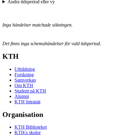
Ändra tidsperiod eller vy
Inga händelser matchade sökningen.
Det finns inga schemahändelser för vald tidsperiod.
KTH
Utbildning
Forskning
Samverkan
Om KTH
Student på KTH
Alumni
KTH Intranät
Organisation
KTH Biblioteket
KTH:s skolor