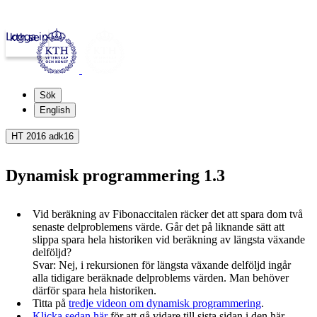
Logga in
kth.se
Sök
English
HT 2016 adk16
Dynamisk programmering 1.3
Vid beräkning av Fibonaccitalen räcker det att spara dom två
senaste delproblemens värde. Går det på liknande sätt att
slippa spara hela historiken vid beräkning av längsta växande
delföljd?
Svar: Nej, i rekursionen för längsta växande delföljd ingår
alla tidigare beräknade delproblems värden. Man behöver
därför spara hela historiken.
Titta på
tredje videon om dynamisk programmering
.
Klicka sedan här
för att gå vidare till sista sidan i den här