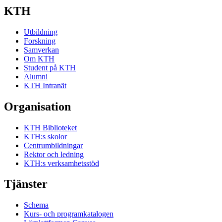
KTH
Utbildning
Forskning
Samverkan
Om KTH
Student på KTH
Alumni
KTH Intranät
Organisation
KTH Biblioteket
KTH:s skolor
Centrumbildningar
Rektor och ledning
KTH:s verksamhetsstöd
Tjänster
Schema
Kurs- och programkatalogen