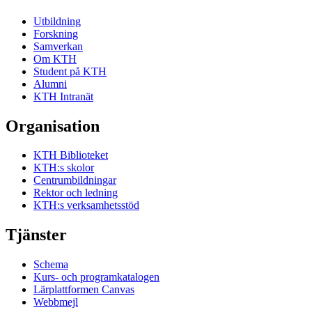
Utbildning
Forskning
Samverkan
Om KTH
Student på KTH
Alumni
KTH Intranät
Organisation
KTH Biblioteket
KTH:s skolor
Centrumbildningar
Rektor och ledning
KTH:s verksamhetsstöd
Tjänster
Schema
Kurs- och programkatalogen
Lärplattformen Canvas
Webbmejl