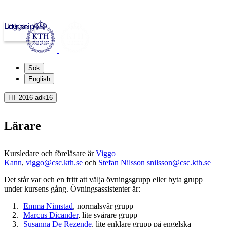
Logga in
kth.se
Sök
English
HT 2016 adk16
Lärare
Kursledare och föreläsare är
Viggo
Kann
,
viggo@csc.kth.se
och
Stefan Nilsson
snilsson@csc.kth.se
Det står var och en fritt att välja övningsgrupp eller byta grupp
under kursens gång. Övningsassistenter är:
Emma Nimstad
, normalsvår grupp
Marcus Dicander
, lite svårare grupp
Susanna De Rezende
,
lite enklare grupp
på engelska