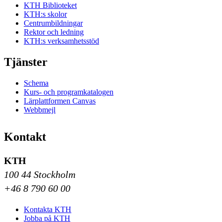
KTH Biblioteket
KTH:s skolor
Centrumbildningar
Rektor och ledning
KTH:s verksamhetsstöd
Tjänster
Schema
Kurs- och programkatalogen
Lärplattformen Canvas
Webbmejl
Kontakt
KTH
100 44 Stockholm
+46 8 790 60 00
Kontakta KTH
Jobba på KTH