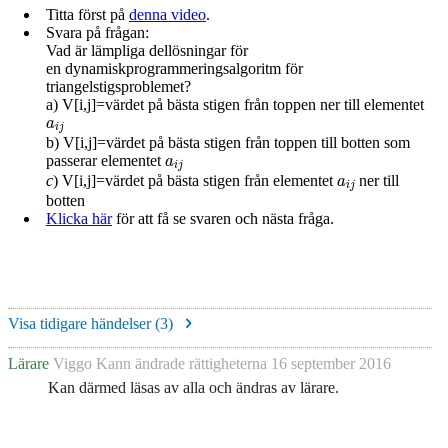
Titta först på
denna video
.
Svara på frågan:
Vad är lämpliga dellösningar för
en dynamiskprogrammeringsalgoritm för
triangelstigsproblemet?
a) V[i,j]=värdet på bästa stigen från toppen ner till elementet
a
i
j
b)
V[i,j]=värdet på bästa stigen från toppen till botten som
a
i
j
passerar elementet
a
i
j
c
)
V[i,j]=värdet på bästa stigen från elementet
ner till
botten
Klicka här
för att få se svaren och nästa fråga.
Visa tidigare händelser (
3
)
Lärare
Viggo Kann
ändrade rättigheterna
16 september 2016
Kan därmed läsas av alla och ändras av lärare.