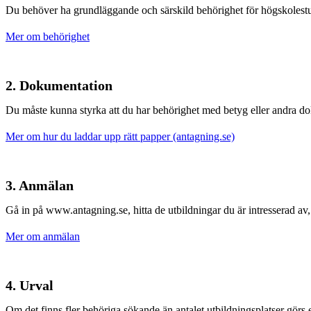
Du behöver ha grundläggande och särskild behörighet för högskolestudi
Mer om behörighet
2. Dokumentation
Du måste kunna styrka att du har behörighet med betyg eller andra do
Mer om hur du laddar upp rätt papper (antagning.se)
3. Anmälan
Gå in på www.antagning.se, hitta de utbildningar du är intresserad av,
Mer om anmälan
4. Urval
Om det finns fler behöriga sökande än antalet utbildningsplatser görs 