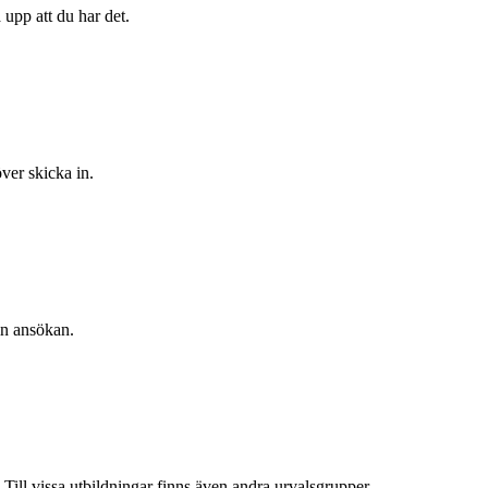
 upp att du har det.
över skicka in.
in ansökan.
 Till vissa utbildningar finns även andra urvalsgrupper.