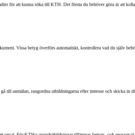
er för att kunna söka till KTH. Det första du behöver göra är att kolla
kument. Vissa betyg överförs automatiskt, kontrollera vad du själv beh
 gå till anmälan, rangordna utbildningarna efter intresse och skicka in d
ett urval. För KTH:s grundutbildningar tillämpas betygs- och provurval.