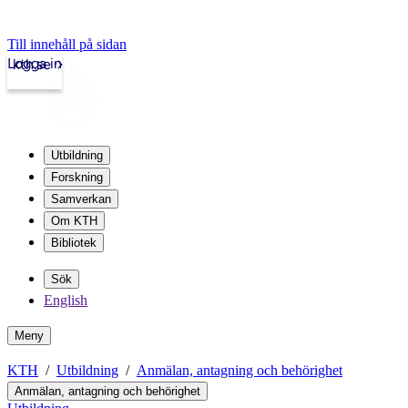
Till innehåll på sidan
Logga in
kth.se
Utbildning
Forskning
Samverkan
Om KTH
Bibliotek
Sök
English
Meny
KTH
Utbildning
Anmälan, antagning och behörighet
Anmälan, antagning och behörighet