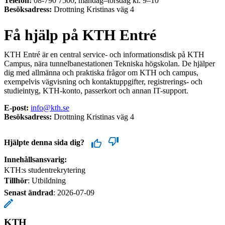
Telefon:
08-790 7500, måndag–torsdag kl. 9–10
Besöksadress:
Drottning Kristinas väg 4
Få hjälp på KTH Entré
KTH Entré är en central service- och informationsdisk på KTH
Campus, nära tunnelbanestationen Tekniska högskolan. De hjälper
dig med allmänna och praktiska frågor om KTH och campus,
exempelvis vägvisning och kontaktuppgifter, registrerings- och
studieintyg, KTH-konto, passerkort och annan IT-support.
E-post:
info@kth.se
Besöksadress:
Drottning Kristinas väg 4
Hjälpte denna sida dig?
Innehållsansvarig:
KTH:s studentrekrytering
Tillhör
: Utbildning
Senast ändrad
:
2026-07-09
KTH