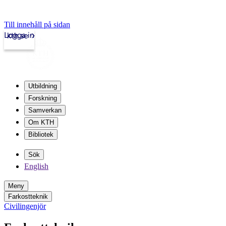
Till innehåll på sidan
Logga in
kth.se
Utbildning
Forskning
Samverkan
Om KTH
Bibliotek
Sök
English
Meny
Farkostteknik
Civilingenjör