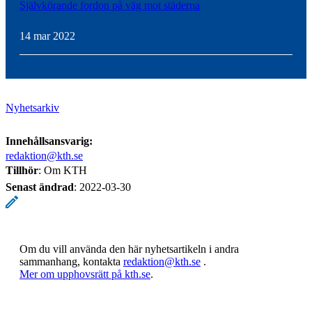
Självkörande fordon på väg mot städerna
14 mar 2022
Nyhetsarkiv
Innehållsansvarig:
redaktion@kth.se
Tillhör
: Om KTH
Senast ändrad
:
2022-03-30
Om du vill använda den här nyhetsartikeln i andra
sammanhang, kontakta
redaktion@kth.se
.
​​​​​​​Mer om upphovsrätt på kth.se
​​​​​​​​​​​​​​.