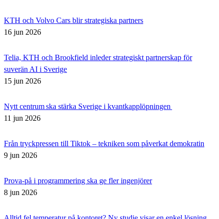
KTH och Volvo Cars blir strategiska partners
16 jun 2026
Telia, KTH och Brookfield inleder strategiskt partnerskap för
suverän AI i Sverige
15 jun 2026
Nytt centrum ska stärka Sverige i kvantkapplöpningen
11 jun 2026
Från tryckpressen till Tiktok – tekniken som påverkat demokratin
9 jun 2026
Prova-på i programmering ska ge fler ingenjörer
8 jun 2026
Alltid fel temperatur på kontoret? Ny studie visar en enkel lösning