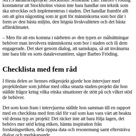
konstaterar att Stockholms vision inte bara handlar om teknik som
ska utvecklas och implementeras i staden. Det handlar framför allt
om att göra någonting som är gott för människorna som bor där i
form av den bästa miljön, den högsta livskvaliteten och det bästa
affärsklimatet.
– Men för att ens komma i närheten av den typen av målsättningar
behöver man involvera människorna som bor i staden och få dem
engagerade. Det sker genom dialog, att samskapa, så att invånarna
inte bara blir en sorts dataleverantörer, säger Barbro Fröding.
Checklista med fem råd
I första delen av hennes etikprojekt gjorde hon intervjuer med
projektledare som jobbar med olika smarta staden-projekt där hon
ställde frågor kring vilka etiska situationer de stött på och vilket stöd
de behöver.
Det som kom fram i intervjuerna ställde hon samman till en rapport
med en checklista med fem råd för vad som kan vara värt att beakta
vid denna typ av projekt: Det räcker inte att bara följa lagen, det
behövs mer stöd kring etiken, hämta inspiration från
forskningsetiken, dela öppna data och resonemang samt eftersträva
dialog och medskapande