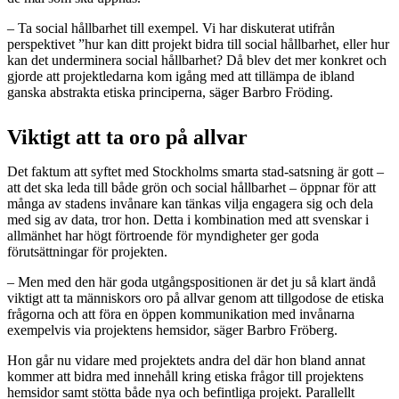
– Ta social hållbarhet till exempel. Vi har diskuterat utifrån
perspektivet ”hur kan ditt projekt bidra till social hållbarhet, eller hur
kan det underminera social hållbarhet? Då blev det mer konkret och
gjorde att projektledarna kom igång med att tillämpa de ibland
ganska abstrakta etiska principerna, säger Barbro Fröding.
Viktigt att ta oro på allvar
Det faktum att syftet med Stockholms smarta stad-satsning är gott –
att det ska leda till både grön och social hållbarhet – öppnar för att
många av stadens invånare kan tänkas vilja engagera sig och dela
med sig av data, tror hon. Detta i kombination med att svenskar i
allmänhet har högt förtroende för myndigheter ger goda
förutsättningar för projekten.
– Men med den här goda utgångspositionen är det ju så klart ändå
viktigt att ta människors oro på allvar genom att tillgodose de etiska
frågorna och att föra en öppen kommunikation med invånarna
exempelvis via projektens hemsidor, säger Barbro Fröberg.
Hon går nu vidare med projektets andra del där hon bland annat
kommer att bidra med innehåll kring etiska frågor till projektens
hemsidor samt stötta både nya och befintliga projekt. Parallellt