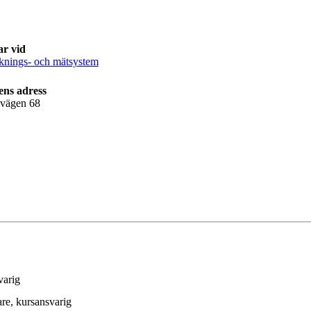
ar vid
rknings- och mätsystem
ens adress
lvägen 68
varig
are
, kursansvarig