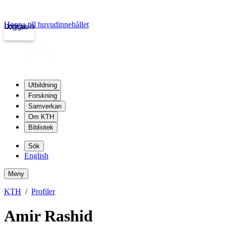
Hoppa till huvudinnehållet
Logga in
kth.se
Utbildning
Forskning
Samverkan
Om KTH
Bibliotek
Sök
English
Meny
KTH
Profiler
Amir Rashid