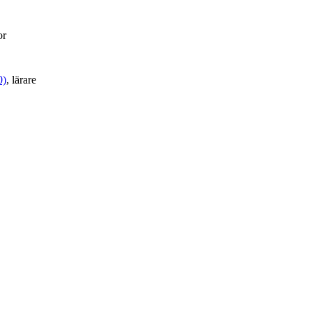
or
0)
, lärare