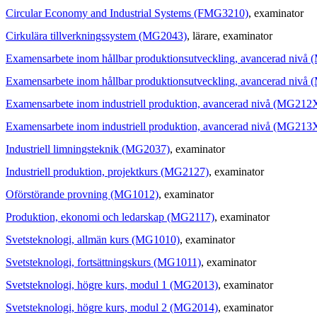
Circular Economy and Industrial Systems (FMG3210)
, examinator
Cirkulära tillverkningssystem (MG2043)
, lärare
, examinator
Examensarbete inom hållbar produktionsutveckling, avancerad nivå
Examensarbete inom hållbar produktionsutveckling, avancerad nivå
Examensarbete inom industriell produktion, avancerad nivå (MG212
Examensarbete inom industriell produktion, avancerad nivå (MG213
Industriell limningsteknik (MG2037)
, examinator
Industriell produktion, projektkurs (MG2127)
, examinator
Oförstörande provning (MG1012)
, examinator
Produktion, ekonomi och ledarskap (MG2117)
, examinator
Svetsteknologi, allmän kurs (MG1010)
, examinator
Svetsteknologi, fortsättningskurs (MG1011)
, examinator
Svetsteknologi, högre kurs, modul 1 (MG2013)
, examinator
Svetsteknologi, högre kurs, modul 2 (MG2014)
, examinator