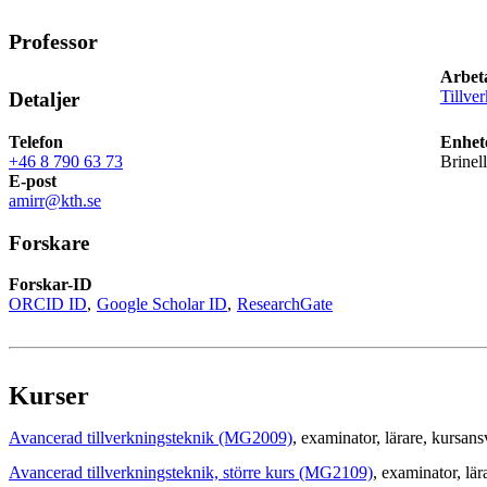
Professor
Arbet
Tillve
Detaljer
Telefon
Enhet
+46 8 790 63 73
Brinel
E-post
amirr@kth.se
Forskare
Forskar-ID
ORCID ID
Google Scholar ID
ResearchGate
Kurser
Avancerad tillverkningsteknik (MG2009)
, examinator
, lärare
, kursans
Avancerad tillverkningsteknik, större kurs (MG2109)
, examinator
, lär